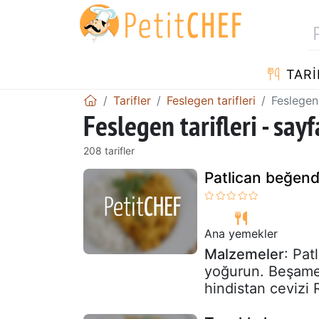
TARI
Tarifler
Feslegen tarifleri
Feslegen 
Feslegen tarifleri - sayf
208 tarifler
Patlican beğendi̇
Ana yemekler
Malzemeler
: Pat
yoğurun. Beşamel
hindistan cevizi