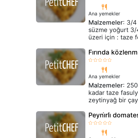
Ana yemekler
Malzemeler
: 3/4
süzme yoğurt 3/4 
üzeri için : taze 
Fırında közlenmi
Ana yemekler
Malzemeler
: 250
kadar taze fasul
zeytinyağ bir çay
Peyni̇rli̇ domat