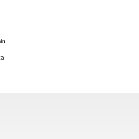
in
ta