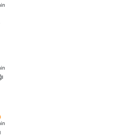
in
k
in
ğı
in
ı