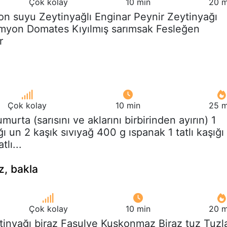
Çok kolay
10 min
20 m
on suyu Zeytinyağlı Enginar Peynir Zeytinyağı
imyon Domates Kıyılmış sarımsak Fesleğen
r
Çok kolay
10 min
25 m
umurta (sarısını ve aklarını birbirinden ayırın) 1
 un 2 kaşık sıvıyağ 400 g ıspanak 1 tatlı kaşığı
tlı...
z, bakla
Çok kolay
10 min
20 m
tinyağı biraz Fasulye Kuşkonmaz Biraz tuz Tuzl