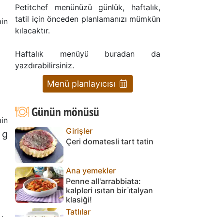
Petitchef menünüzü günlük, haftalık,
tatil için önceden planlamanızı mümkün
in
kılacaktır.
Haftalık menüyü buradan da
yazdırabilirsiniz.
Menü planlayıcısı
Günün mönüsü
in
Girişler
 g
Çeri domatesli tart tatin
Ana yemekler
Penne all'arrabbiata:
kalpleri ısıtan bir i̇talyan
klasiği!
Tatlılar