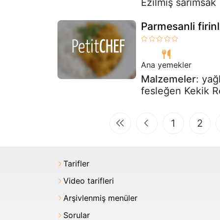
Ezilmiş sarımsak
Parmesanli firi
Ana yemekler
Malzemeler
: yağ
fesleğen Kekik R
1
2
Tarifler
Video tarifleri
Arşivlenmiş menüler
Sorular