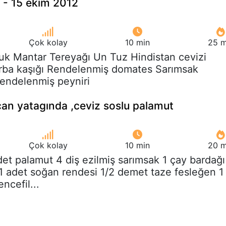
 - 15 ekim 2012
Çok kolay
10 min
25 m
uk Mantar Tereyağı Un Tuz Hindistan cevizi
orba kaşığı Rendelenmiş domates Sarımsak
endelenmiş peyniri
can yatagında ,ceviz soslu palamut
Çok kolay
10 min
20 m
det palamut 4 diş ezilmiş sarımsak 1 çay bardağı
1 adet soğan rendesi 1/2 demet taze fesleğen 1
ncefil...