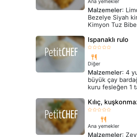
Ana yemekler
Malzemeler
: Lim
Bezelye Siyah k
Kimyon Tuz Bibe
Ispanaklı rulo
Diğer
Malzemeler
: 4 y
büyük çay bardağı
kuru fesleğen 1 ta
Kılıç, kuşkonma
Ana yemekler
Malzemeler
: Zey