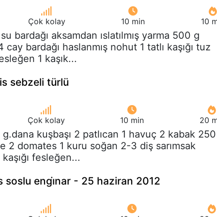
Çok kolay
10 min
10 m
 su bardağı aksamdan ıslatılmış yarma 500 g
cay bardağı haslanmış nohut 1 tatlı kaşığı tuz
fesleğen 1 kaşık...
s sebzeli türlü
Çok kolay
10 min
20 m
 g.dana kuşbaşı 2 patlıcan 1 havuç 2 kabak 250
ye 2 domates 1 kuru soğan 2-3 diş sarımsak
 kaşığı fesleğen...
es soslu engi̇nar - 25 haziran 2012