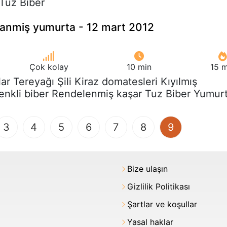
 Tuz Biber
nlanmiş yumurta - 12 mart 2012
Çok kolay
10 min
15 m
lar Tereyağı Şili Kiraz domatesleri Kıyılmış
enkli biber Rendelenmiş kaşar Tuz Biber Yumur
(current)
3
4
5
6
7
8
9
Bize ulaşın
Gizlilik Politikası
Şartlar ve koşullar
Yasal haklar