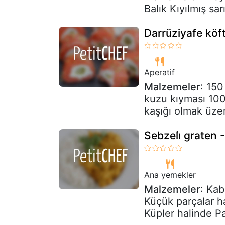
Balık Kıyılmış sa
Darrüziyafe köft
Aperatif
Malzemeler
: 150
kuzu kıyması 100
kaşığı olmak üze
Sebzeli̇ graten 
Ana yemekler
Malzemeler
: Kab
Küçük parçalar ha
Küpler halinde Pa