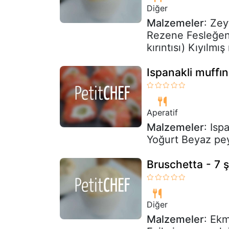
Diğer
Malzemeler
: Zey
Rezene Fesleğen
kırıntısı) Kıyılm
Ispanakli muffi̇
Aperatif
Malzemeler
: Isp
Yoğurt Beyaz pey
Bruschetta - 7 
Diğer
Malzemeler
: Ek