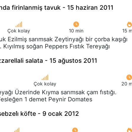
nda firinlanmiş tavuk - 15 haziran 2011
Çok kolay
10 min
15 m
uk Ezilmiş sarımsak Zeytinyağı bir çorba kaşığı
. Kıyılmış soğan Peppers Fıstık Tereyağı
arellali salata - 15 ağustos 2011
Çok kolay
20 m
eyağı Üzerinde Kıyma sarımsak çam fıstığı.
 Fesleğen 1 demet Peynir Domates
sebzeli̇ köfte - 9 ocak 2012