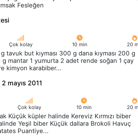
rımsak Fesleğen
esi
Çok kolay
10 min
20 m
 g tavuk but kıyması 300 g dana kıyması 200 g
 g mantar 1 yumurta 2 adet rende soğan 1 çay
re kimyon karabiber...
- 2 mayıs 2011
Çok kolay
10 min
20 m
ak Küçük küpler halinde Kereviz Kırmızı biber
linde Yeşil biber Küçük dallara Brokoli Havuç
tates Puantiye...