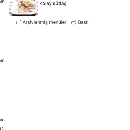
in
Kolay sütlaç
Arşivlenmiş menüler
Baskı
in
in
ar