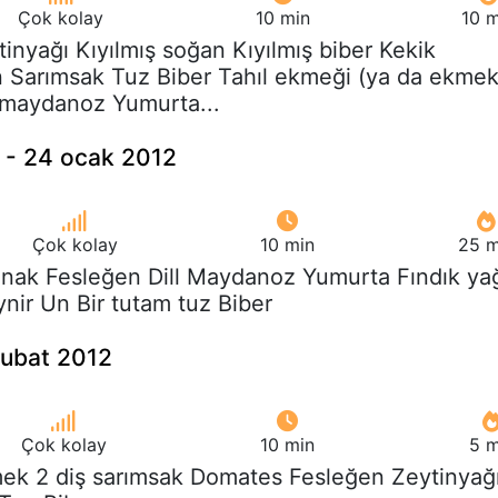
Çok kolay
10 min
10 m
tinyağı Kıyılmış soğan Kıyılmış biber Kekik
 Sarımsak Tuz Biber Tahıl ekmeği (ya da ekme
ış maydanoz Yumurta...
n - 24 ocak 2012
Çok kolay
10 min
25 m
anak Fesleğen Dill Maydanoz Yumurta Fındık ya
nir Un Bir tutam tuz Biber
şubat 2012
Çok kolay
10 min
5 m
mek 2 diş sarımsak Domates Fesleğen Zeytinyağ