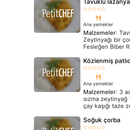
Tavuklu lazanya
Ana yemekler
Malzemeler
: Tav
Zeytinyağı bir ç
Fesleğen Biber R
Közlenmiş patlı
Ana yemekler
Malzemeler
: 3 a
sızma zeytinyağ 
çay kaşığı taze ze
Soğuk çorba