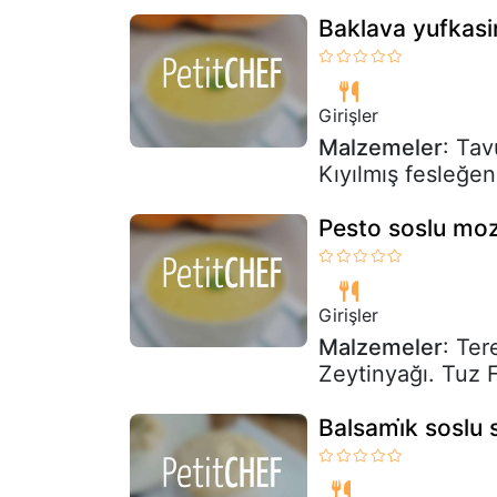
Baklava yufkasi
Girişler
Malzemeler
: Tav
Kıyılmış fesleğen
Pesto soslu mozz
Girişler
Malzemeler
: Ter
Zeytinyağı. Tuz
Balsami̇k soslu 