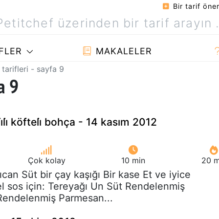
Bir tarif öner
FLER
MAKALELER
tarifleri - sayfa 9
a 9
li̇ köfteli̇ bohça - 14 kasım 2012
Çok kolay
10 min
20 m
lıcan Süt bir çay kaşığı Bir kase Et ve iyice
 sos için: Tereyağı Un Süt Rendelenmiş
 Rendelenmiş Parmesan...