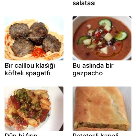
salatası
Bi̇r caillou klasi̇ği̇
Bu aslında bir
köfteli̇ spagetti̇
gazpacho
Dün bi fırın
Patatesli kapali