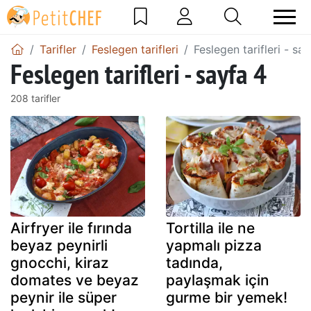
Tarifler
Feslegen tarifleri
Feslegen tarifleri - sa
Feslegen tarifleri - sayfa 4
208 tarifler
Airfryer ile fırında
Tortilla ile ne
beyaz peynirli
yapmalı pizza
gnocchi, kiraz
tadında,
domates ve beyaz
paylaşmak için
peynir ile süper
gurme bir yemek!