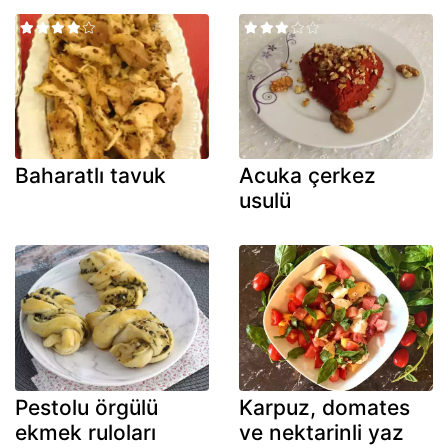
Baharatlı tavuk
Acuka çerkez
usulü
Pestolu örgülü
Karpuz, domates
ekmek ruloları
ve nektarinli yaz