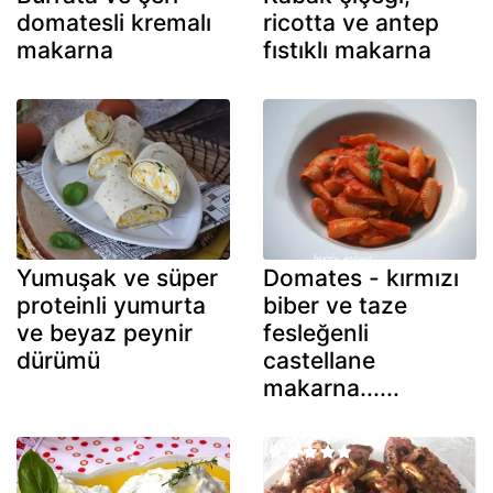
domatesli kremalı
ricotta ve antep
makarna
fıstıklı makarna
Yumuşak ve süper
Domates - kırmızı
proteinli yumurta
biber ve taze
ve beyaz peynir
fesleğenli
dürümü
castellane
makarna......