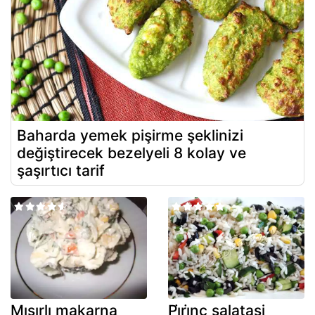
Baharda yemek pişirme şeklinizi
değiştirecek bezelyeli 8 kolay ve
şaşırtıcı tarif
Mısırlı makarna
Pi̇ri̇nç salatasi