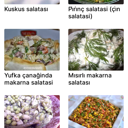
Kuskus salatası
Pi̇ri̇nç salatasi (çi̇n
salatasi)
Yufka çanağinda
Mısırlı makarna
makarna salatasi
salatası