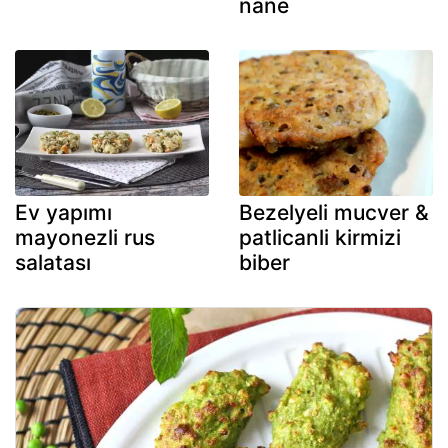
nane
Ev yapımı
Bezelyeli mucver &
mayonezli rus
patlicanli kirmizi
salatası
biber