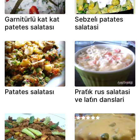
Garnitürlü kat kat
Sebzeli̇ patates
patetes salatası
salatasi
Patates salatası
Prati̇k rus salatasi
ve lati̇n danslari