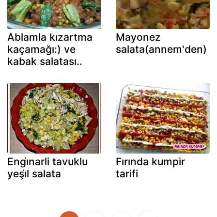
Ablamla kızartma
Mayonez
kaçamağı:) ve
salata(annem'den)
kabak salatası..
Engi̇narli tavuklu
Fırında kumpir
yeşi̇l salata
tarifi