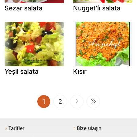
Sezar salata
Nugget'li̇ salata
Yeșil salata
Kısır
(current)
1
2
Tarifler
Bize ulaşın