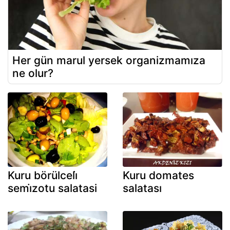
Her gün marul yersek organizmamıza
ne olur?
Kuru börülceli̇
Kuru domates
semi̇zotu salatasi
salatası