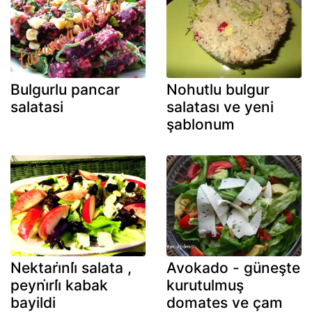
Bulgurlu pancar
Nohutlu bulgur
salatasi
salatası ve yeni
şablonum
Nektari̇nli̇ salata ,
Avokado - güneşte
peyni̇rli̇ kabak
kurutulmuş
bayildi
domates ve çam