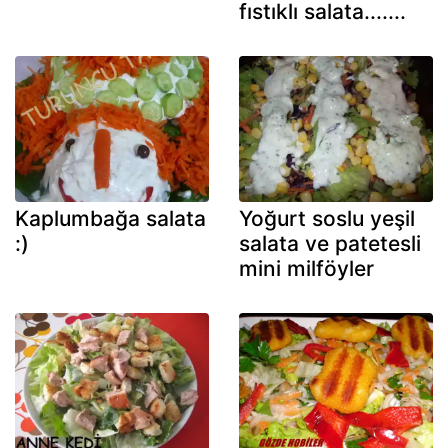
fıstıklı salata.......
Kaplumbağa salata
Yoğurt soslu yeşil
:)
salata ve patetesli
mini milföyler