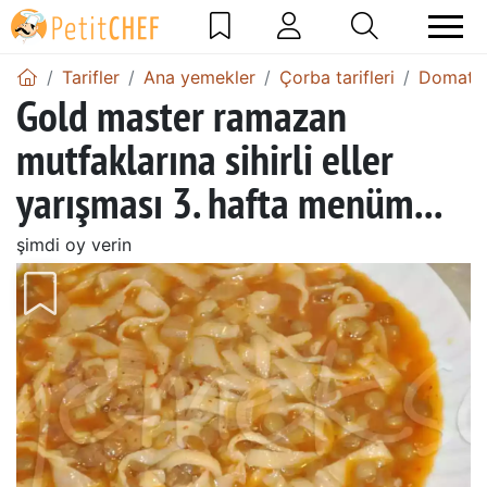
Tarifler
Ana yemekler
Çorba tarifleri
Domates 
Gold master ramazan
mutfaklarına sihirli eller
yarışması 3. hafta menüm...
şimdi oy verin