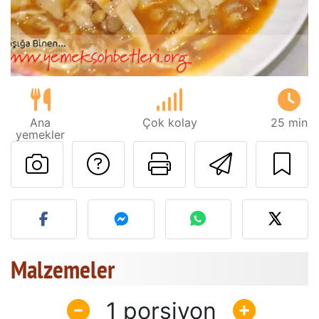
Ana
Çok kolay
25 min
yemekler
Tarif sahibine bir 
Bu sayfayı ya
Arkadaş
Bu tarifin fotoğrafını yayın
Malzemeler
1