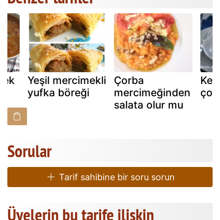
mek
Yeşil mercimekli
Çorba
Kes
yufka böreği
mercimeğinden
çorb
salata olur mu
Sorular
Tarif sahibine bir soru sorun
Üyelerin bu tarife ilişkin