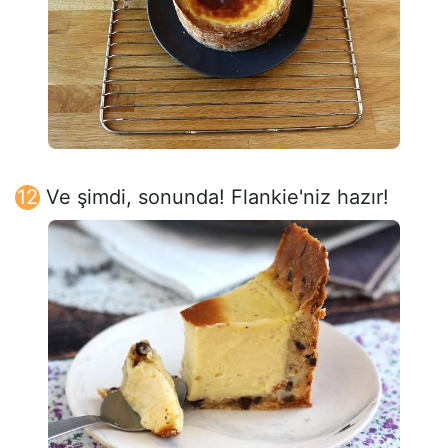
Ve şimdi, sonunda! Flankie'niz hazır!