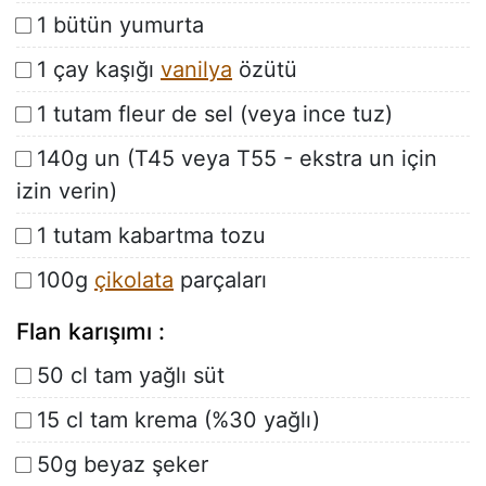
1 bütün yumurta
1 çay kaşığı
vanilya
özütü
1 tutam fleur de sel (veya ince tuz)
140g un (T45 veya T55 - ekstra un için
izin verin)
1 tutam kabartma tozu
100g
çikolata
parçaları
Flan karışımı :
50 cl tam yağlı süt
15 cl tam krema (%30 yağlı)
50g beyaz şeker