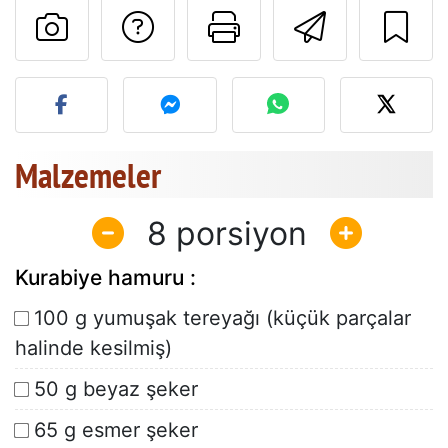
Tarif sahibine bir 
Bu sayfayı ya
Arkadaş
Bu tarifin fotoğrafını yayın
Malzemeler
8
Kurabiye hamuru :
100 g yumuşak tereyağı (küçük parçalar
halinde kesilmiş)
50 g beyaz şeker
65 g esmer şeker