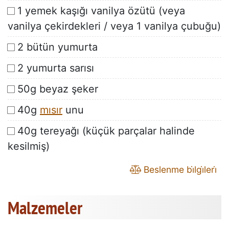
1 yemek kaşığı vanilya özütü (veya
vanilya çekirdekleri / veya 1 vanilya çubuğu)
2 bütün yumurta
2 yumurta sarısı
50g beyaz şeker
40g
mısır
unu
40g tereyağı (küçük parçalar halinde
kesilmiş)
Beslenme bi̇lgi̇leri̇
Malzemeler