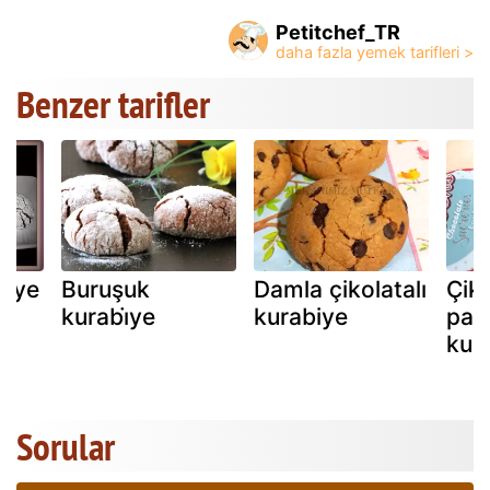
Petitchef_TR
Benzer tarifler
i̇ye
Buruşuk
Damla çikolatalı
Çik
kurabi̇ye
kurabiye
parç
kur
Sorular