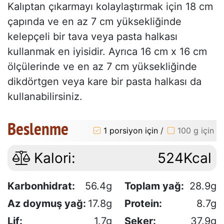
Kalıptan çıkarmayı kolaylaştırmak için 18 cm
çapında ve en az 7 cm yüksekliğinde
kelepçeli bir tava veya pasta halkası
kullanmak en iyisidir. Ayrıca 16 cm x 16 cm
ölçülerinde ve en az 7 cm yüksekliğinde
dikdörtgen veya kare bir pasta halkası da
kullanabilirsiniz.
Beslenme
1 porsiyon için
/
100 g için
Kalori:
524Kcal
Karbonhidrat:
56.4g
Toplam yağ:
28.9g
Az doymuş yağ:
17.8g
Protein:
8.7g
Lif:
1.7g
Şeker:
37.9g