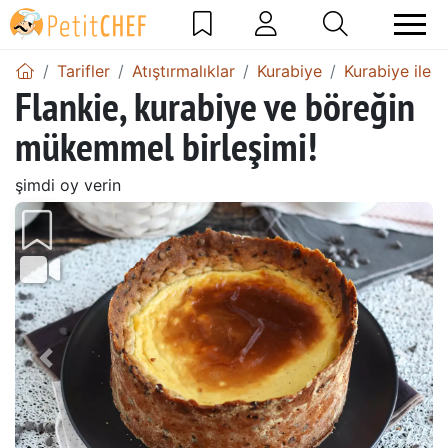
Tarifler
Atıştırmalıklar
Kurabiye
Kurabiye ile M
Flankie, kurabiye ve böreğin
mükemmel birleşimi!
şimdi oy verin
Önceki
Sonr