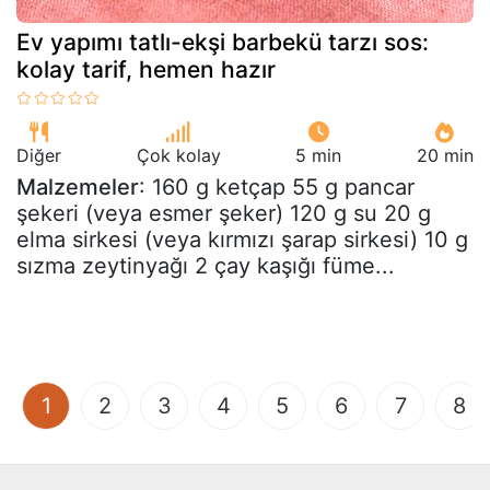
Ev yapımı tatlı-ekşi barbekü tarzı sos:
kolay tarif, hemen hazır
Diğer
Çok kolay
5 min
20 min
Malzemeler
: 160 g ketçap 55 g pancar
şekeri (veya esmer şeker) 120 g su 20 g
elma sirkesi (veya kırmızı şarap sirkesi) 10 g
sızma zeytinyağı 2 çay kaşığı füme...
(current)
1
2
3
4
5
6
7
8