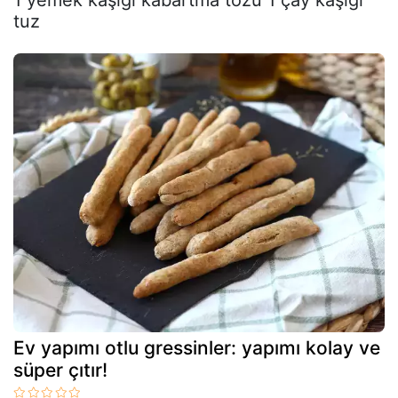
1 yemek kaşığı kabartma tozu 1 çay kaşığı
tuz
Ev yapımı otlu gressinler: yapımı kolay ve
süper çıtır!