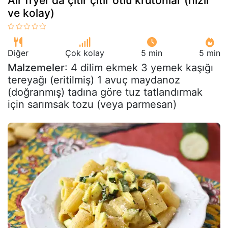
Air fryer'da çıtır çıtır otlu krutonlar (hızlı
ve kolay)
Diğer
Çok kolay
5 min
5 min
Malzemeler
: 4 dilim ekmek 3 yemek kaşığı
tereyağı (eritilmiş) 1 avuç maydanoz
(doğranmış) tadına göre tuz tatlandırmak
için sarımsak tozu (veya parmesan)