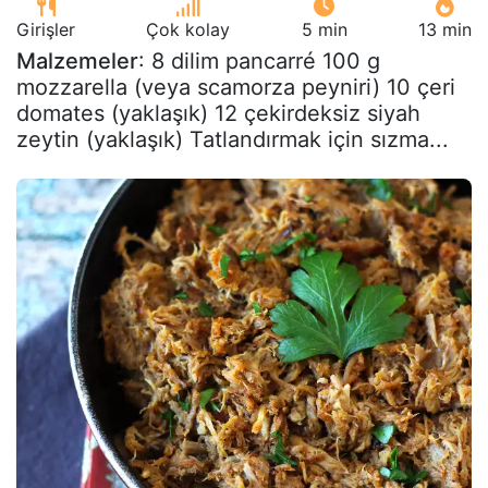
Girişler
Çok kolay
5 min
13 min
Malzemeler
: 8 dilim pancarré 100 g
mozzarella (veya scamorza peyniri) 10 çeri
domates (yaklaşık) 12 çekirdeksiz siyah
zeytin (yaklaşık) Tatlandırmak için sızma...