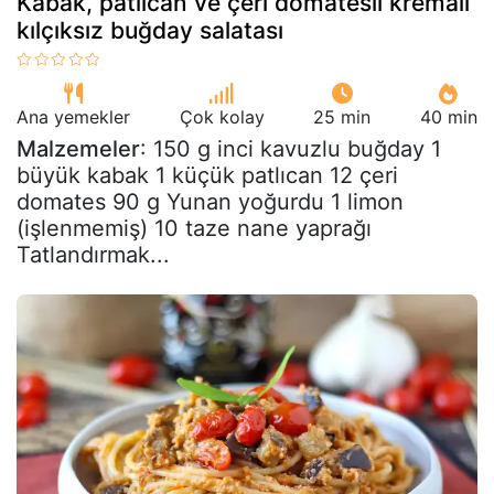
Kabak, patlıcan ve çeri domatesli kremalı
kılçıksız buğday salatası
Ana yemekler
Çok kolay
25 min
40 min
Malzemeler
: 150 g inci kavuzlu buğday 1
büyük kabak 1 küçük patlıcan 12 çeri
domates 90 g Yunan yoğurdu 1 limon
(işlenmemiş) 10 taze nane yaprağı
Tatlandırmak...