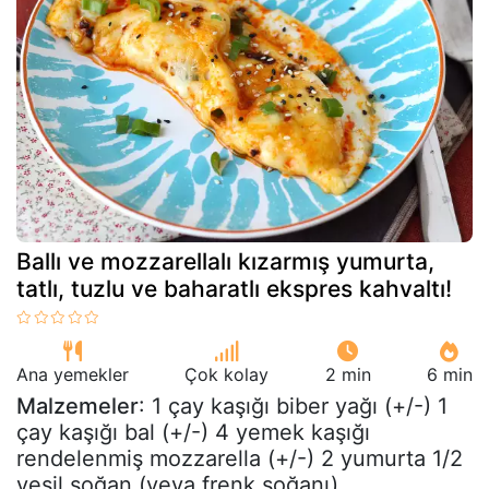
Ballı ve mozzarellalı kızarmış yumurta,
tatlı, tuzlu ve baharatlı ekspres kahvaltı!
Ana yemekler
Çok kolay
2 min
6 min
Malzemeler
: 1 çay kaşığı biber yağı (+/-) 1
çay kaşığı bal (+/-) 4 yemek kaşığı
rendelenmiş mozzarella (+/-) 2 yumurta 1/2
yeşil soğan (veya frenk soğanı)...