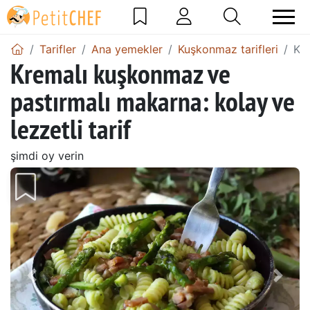
Tarifler
Ana yemekler
Kuşkonmaz tarifleri
Kre
Kremalı kuşkonmaz ve
pastırmalı makarna: kolay ve
lezzetli tarif
şimdi oy verin
Önceki
Sonr