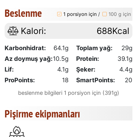
Beslenme
1 porsiyon için
/
100 g için
Kalori:
688Kcal
Karbonhidrat:
64.1g
Toplam yağ:
29g
Az doymuş yağ:
10.5g
Protein:
39.1g
Lif:
4.1g
Şeker:
4.4g
ProPoints:
18
SmartPoints:
20
beslenme bilgileri 1 porsiyon için (391g)
Pişirme ekipmanları