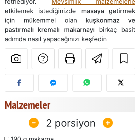
fethediyor.
Mevsimlik malzemelerle
etkilemek istediğinizde
masaya getirmek
için mükemmel olan
kuşkonmaz ve
pastırmalı kremalı makarnayı
birkaç basit
adımda nasıl yapacağınızı keşfedin
Tarif sahibine bir 
Bu sayfayı ya
Arkadaş
Bu tarifin fotoğrafını yayın
Malzemeler
2
190 g makarna