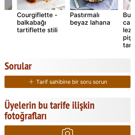
i
Courgiflette -
Pastırmalı
Buld
balkabağı
beyaz lahana
car
tartiflette stili
lezz
pişir
tarif
Sorular
Tarif sahibine bir soru sorun
Üyelerin bu tarife ilişkin
fotoğrafları