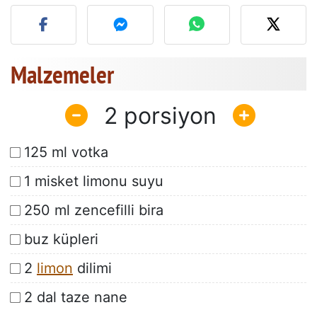
Bu tarifin fotoğrafını yayın
Malzemeler
2
125 ml votka
1 misket limonu suyu
250 ml zencefilli bira
buz küpleri
2
limon
dilimi
2 dal taze nane