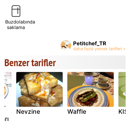
Buzdolabında
saklama
Petitchef_TR
Benzer tarifler
Nevzine
Waffle
KIŞ
ları