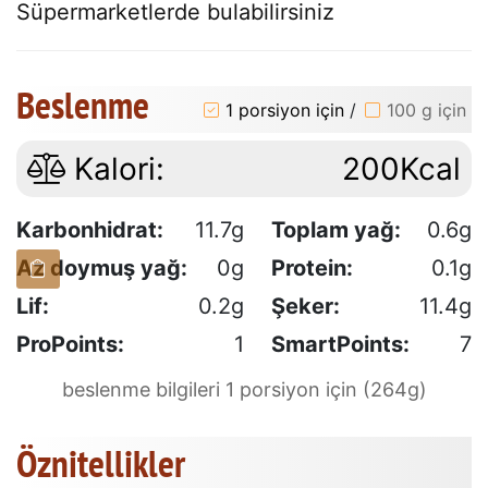
Süpermarketlerde bulabilirsiniz
Beslenme
1 porsiyon için
/
100 g için
Kalori:
200Kcal
Karbonhidrat:
11.7g
Toplam yağ:
0.6g
Az doymuş yağ:
0g
Protein:
0.1g
Lif:
0.2g
Şeker:
11.4g
ProPoints:
1
SmartPoints:
7
beslenme bilgileri 1 porsiyon için (264g)
Öznitellikler