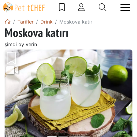
Tarifler
Drink
Moskova katırı
Moskova katırı
şimdi oy verin
Önceki
Sonr