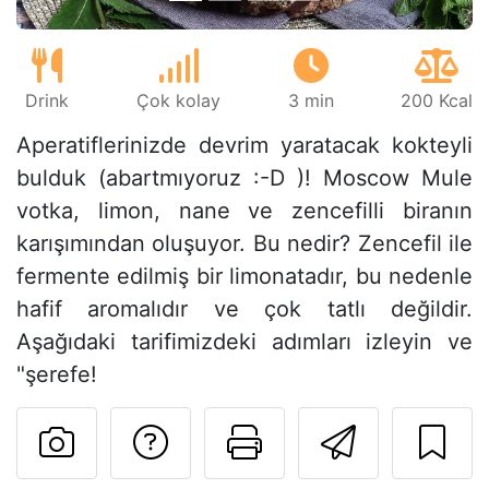
Drink
Çok kolay
3 min
200 Kcal
Aperatiflerinizde devrim yaratacak kokteyli
bulduk (abartmıyoruz :-D )! Moscow Mule
votka, limon, nane ve zencefilli biranın
karışımından oluşuyor. Bu nedir? Zencefil ile
fermente edilmiş bir limonatadır, bu nedenle
hafif aromalıdır ve çok tatlı değildir.
Aşağıdaki tarifimizdeki adımları izleyin ve
"şerefe!
Tarif sahibine bir 
Bu sayfayı ya
Arkadaş