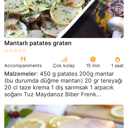
Mantarlı patates graten
Accompaniments
Çok kolay
15 min
1 saat
Malzemeler
: 450 g patates 200g mantar
(bu durumda düğme mantarı) 20 gr tereyağı
20 cl taze krema 1 diş sarımsak 1 arpacık
soğanı Tuz Maydanoz Biber Frenk...