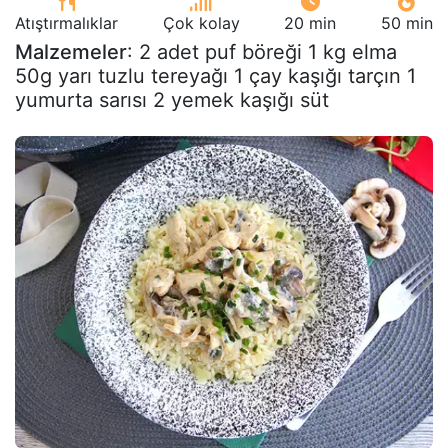
Atıştırmalıklar
Çok kolay
20 min
50 min
Malzemeler
: 2 adet puf böreği 1 kg elma
50g yarı tuzlu tereyağı 1 çay kaşığı tarçın 1
yumurta sarısı 2 yemek kaşığı süt