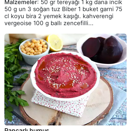
Malzemeler
: 50 gr tereyağı 1 kg dana incik
50 g un 3 soğan tuz Biber 1 buket garni 75
cl koyu bira 2 yemek kaşığı. kahverengi
vergeoise 100 g ballı zencefilli...
Pancarlı humus