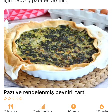
için : 800 g patates 50 ml...
Pazı ve rendelenmiş peynirli tart
Girişler
Çok kolay
10 min
45 min