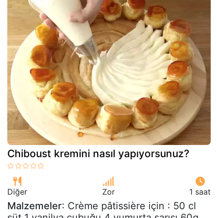
Chiboust kremini nasıl yapıyorsunuz?
Diğer
Zor
1 saat
Malzemeler
: Crème pâtissière için : 50 cl
süt 1 vanilya çubuğu 4 yumurta sarısı 60g