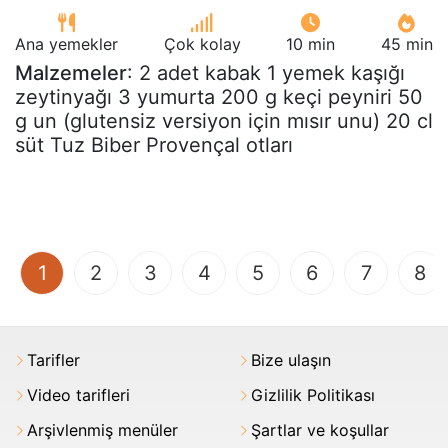
Ana yemekler
Çok kolay
10 min
45 min
Malzemeler
: 2 adet kabak 1 yemek kaşığı
zeytinyağı 3 yumurta 200 g keçi peyniri 50
g un (glutensiz versiyon için mısır unu) 20 cl
süt Tuz Biber Provençal otları
(current)
1
2
3
4
5
6
7
8
Tarifler
Bize ulaşın
Video tarifleri
Gizlilik Politikası
Arşivlenmiş menüler
Şartlar ve koşullar