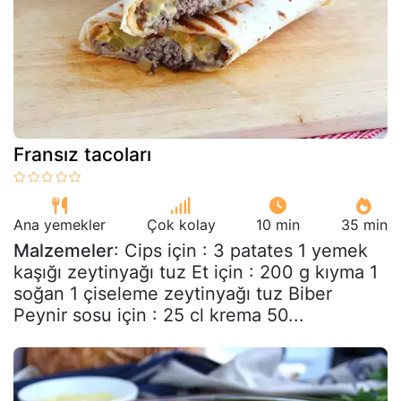
Fransız tacoları
Ana yemekler
Çok kolay
10 min
35 min
Malzemeler
: Cips için : 3 patates 1 yemek
kaşığı zeytinyağı tuz Et için : 200 g kıyma 1
soğan 1 çiseleme zeytinyağı tuz Biber
Peynir sosu için : 25 cl krema 50...