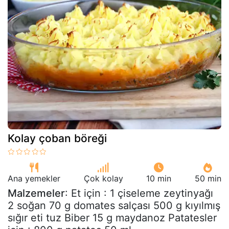
Kolay çoban böreği
Ana yemekler
Çok kolay
10 min
50 min
Malzemeler
: Et için : 1 çiseleme zeytinyağı
2 soğan 70 g domates salçası 500 g kıyılmış
sığır eti tuz Biber 15 g maydanoz Patatesler