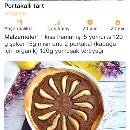
Portakallı tart
Atıştırmalıklar
Çok kolay
20 min
20 min
Malzemeler
: 1 kısa hamur işi 5 yumurta 120
g şeker 15g mısır unu 2 portakal (kabuğu
için organik) 120g yumuşak tereyağı