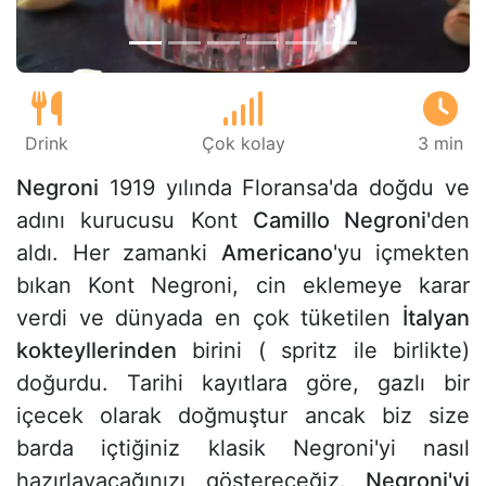
Drink
Çok kolay
3 min
Negroni
1919 yılında Floransa'da doğdu ve
adını kurucusu Kont
Camillo Negroni
'den
aldı. Her zamanki
Americano
'yu içmekten
bıkan Kont Negroni, cin eklemeye karar
verdi ve dünyada en çok tüketilen
İtalyan
kokteyllerinden
birini ( spritz ile birlikte)
doğurdu. Tarihi kayıtlara göre, gazlı bir
içecek olarak doğmuştur ancak biz size
barda içtiğiniz klasik Negroni'yi nasıl
hazırlayacağınızı göstereceğiz.
Negroni'yi