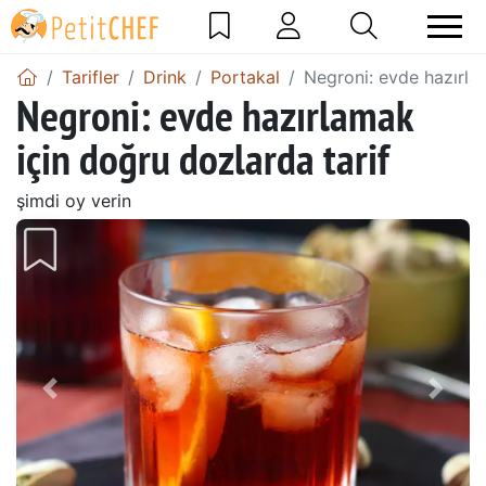
Tarifler
Drink
Portakal
Negroni: evde hazırla
Negroni: evde hazırlamak
için doğru dozlarda tarif
şimdi oy verin
Önceki
Sonr