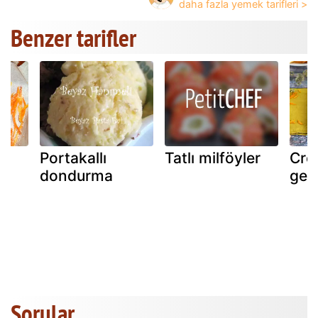
Benzer tarifler
Portakallı
Tatlı milföyler
Crê
dondurma
gele
Sorular