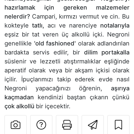
hazırlamak için gereken malzemeler
nelerdir?
Campari, kırmızı vermut ve cin. Bu
kokteyle
tatlı,
acı ve narenciye
notalarıyla
eşsiz bir tat veren üç alkollü içki. Negroni
genellikle
'old fashioned'
olarak adlandırılan
bardakta servis edilir, bir
dilim portakalla
süslenir ve lezzetli atıştırmalıklar eşliğinde
aperatif olarak veya bir akşam içkisi olarak
içilir. İpuçlarımızı takip ederek evde nasıl
Negroni yapacağınızı öğrenin,
aşırıya
kaçmadan
kendinizi baştan çıkarın çünkü
çok alkollü
bir içecektir.
Tarif sahibine bir 
Bu sayfayı ya
Arkadaş