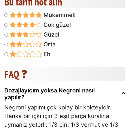
Bu tarifi not alın
Mükemmel!
Çok güzel
Güzel
Orta
Eh
FAQ ❓
Dozajlayıcım yoksa Negroni nasıl
yapılır?
Negroni yapımı çok kolay bir kokteyldir.
Harika bir içki için 3 eşit parça kuralına
uymanız yeterli: 1/3 cin, 1/3 vermut ve 1/3