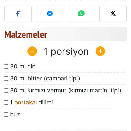
Bu tarifin fotoğrafını yayın
Malzemeler
1
30 ml cin
30 ml bitter (campari tipi)
30 ml kırmızı vermut (kırmızı martini tipi)
1
portakal
dilimi
buz