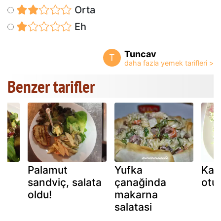
Orta
Eh
Tuncav
T
Benzer tarifler
Palamut
Yufka
Kaba
sandviç, salata
çanağinda
otu 
oldu!
makarna
salatasi