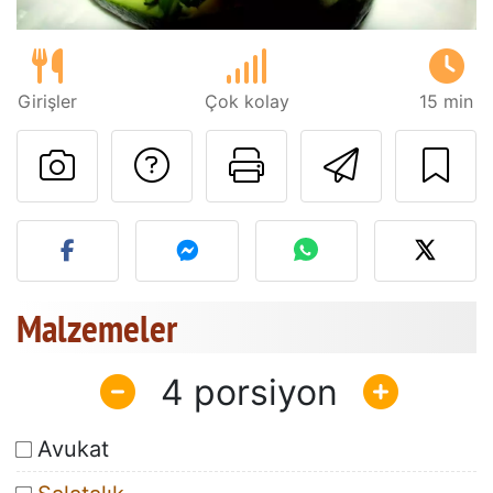
Girişler
Çok kolay
15 min
Tarif sahibine bir 
Bu sayfayı ya
Arkadaş
Bu tarifin fotoğrafını yayın
Malzemeler
4
Avukat