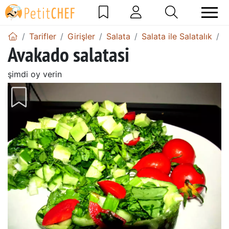
Tarifler
Girişler
Salata
Salata ile Salatalık
S
Avakado salatasi
şimdi oy verin