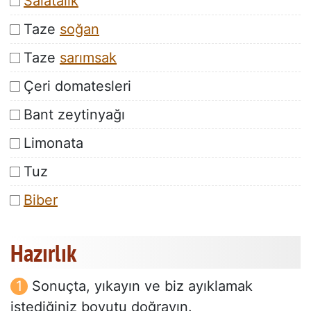
Salatalık
Taze
soğan
Taze
sarımsak
Çeri domatesleri
Bant zeytinyağı
Limonata
Tuz
Biber
Hazırlık
Sonuçta, yıkayın ve biz ayıklamak
istediğiniz boyutu doğrayın.