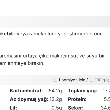
ökebilir veya ramekinlere yerleştirmeden önce
 aromasını ortaya çıkarmak için süt ve suyu bir
demlenmeye bırakın.
1 porsiyon için
/
100 g iç
Karbonhidrat:
54.2g
Toplam yağ:
17.
Az doymuş yağ:
12.2g
Protein:
5.
Lif:
0.5g
Şeker:
34.