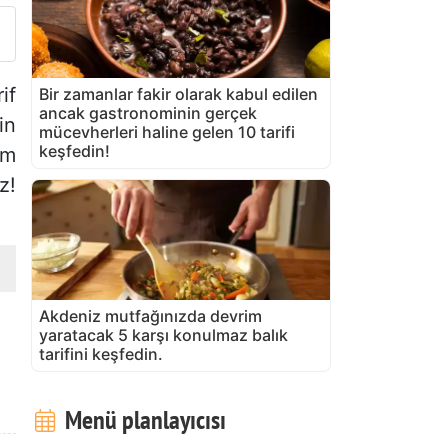
if
Bir zamanlar fakir olarak kabul edilen
ancak gastronominin gerçek
in
mücevherleri haline gelen 10 tarifi
keşfedin!
üm
z!
Akdeniz mutfağınızda devrim
yaratacak 5 karşı konulmaz balık
tarifini keşfedin.
Menü planlayıcısı