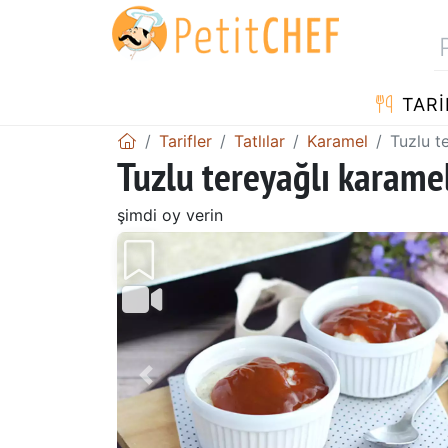
TARI
Tarifler
Tatlılar
Karamel
Tuzlu t
Tuzlu tereyağlı karamel
şimdi oy verin
Önceki