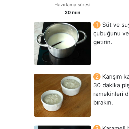
Hazırlama süresi
20 min
Süt ve su
çubuğunu ve 
getirin.
Karışım ka
30 dakika piş
ramekinleri 
bırakın.
Karameli h