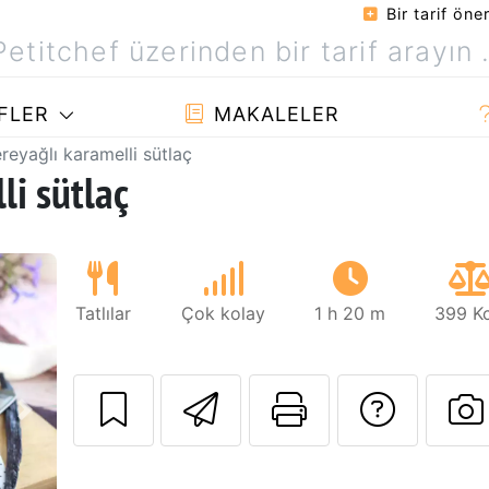
Bir tarif öner
FLER
MAKALELER
ereyağlı karamelli sütlaç
li sütlaç
Tatlılar
Çok kolay
1 h 20 m
399 Kc
Arkadaşına bu t
Bu sayfayı
Tarif
Sonraki
B