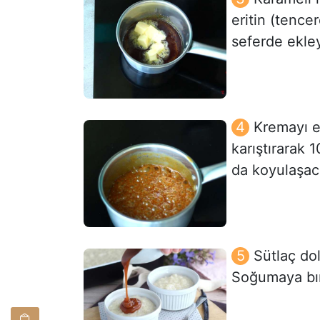
eritin (tence
seferde ekley
Kremayı ek
karıştırarak
da koyulaşaca
Sütlaç do
Soğumaya bır