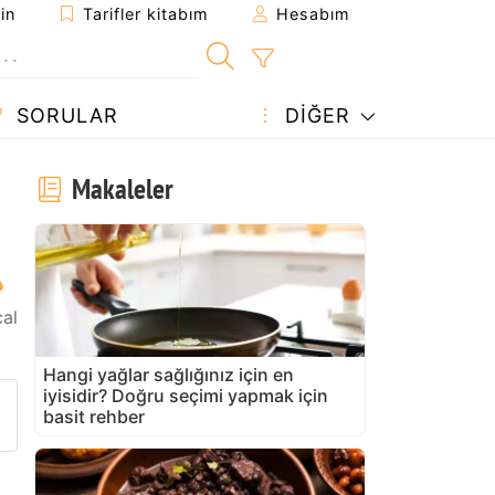
in
Tarifler kitabım
Hesabım
SORULAR
DIĞER
Makaleler
al
Hangi yağlar sağlığınız için en
iyisidir? Doğru seçimi yapmak için
arifi gönder
 yazdır
 sahibine bir soru sorun
basit rehber
u tarifin fotoğrafını yayınlayın