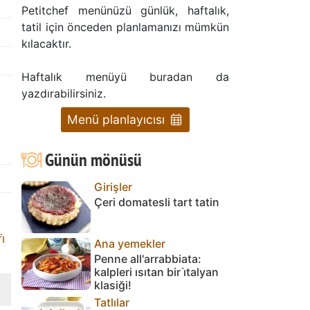
Petitchef menünüzü günlük, haftalık,
tatil için önceden planlamanızı mümkün
kılacaktır.
Haftalık menüyü buradan da
yazdırabilirsiniz.
Menü planlayıcısı
Günün mönüsü
Girişler
Çeri domatesli tart tatin
̇
Ana yemekler
Penne all'arrabbiata:
kalpleri ısıtan bir i̇talyan
klasiği!
Tatlılar