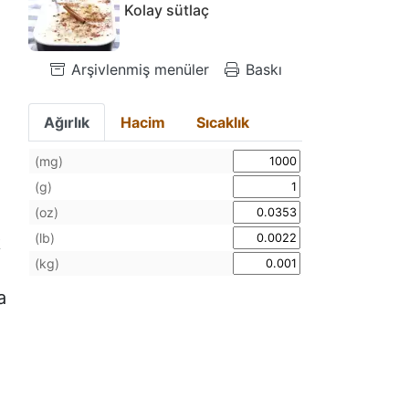
Kolay sütlaç
Arşivlenmiş menüler
Baskı
Ağırlık
Hacim
Sıcaklık
(mg)
(g)
(oz)
(lb)
k
(kg)
a