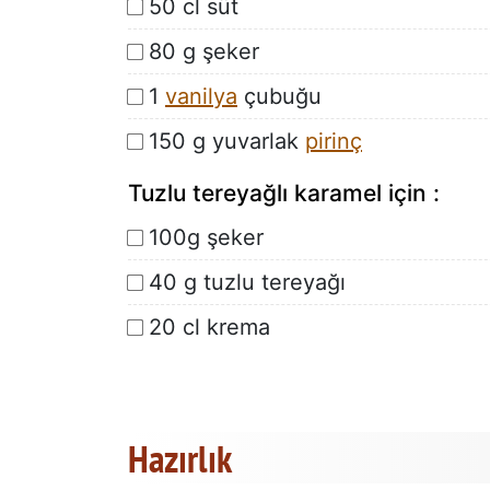
50 cl süt
80 g şeker
1
vanilya
çubuğu
150 g yuvarlak
pirinç
Tuzlu tereyağlı karamel için :
100g şeker
40 g tuzlu tereyağı
20 cl krema
Hazırlık