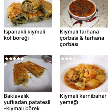
Ispanakli kiymali
Kıymalı tarhana
kol böreği̇
çorbası & tarhana
çorbası
Baklavalık
Kiymali karnibahar
yufkadan,patatesli
yemeği̇
-kıymalı börek