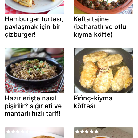
Hamburger turtası,
Kefta tajine
paylaşmak için bir
(baharatlı ve otlu
çizburger!
kıyma köfte)
Hazır erişte nasıl
Pi̇ri̇nç-kiyma
pişirilir? sığır eti ve
köftesi̇
mantarlı hızlı tarif!