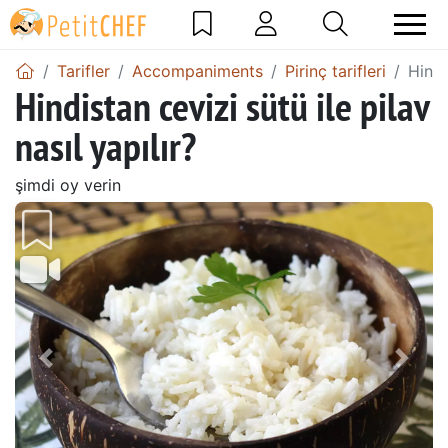
Tarifler
Accompaniments
Pirinç tarifleri
Hindi
Hindistan cevizi sütü ile pilav
nasıl yapılır?
şimdi oy verin
Önceki
Sonr