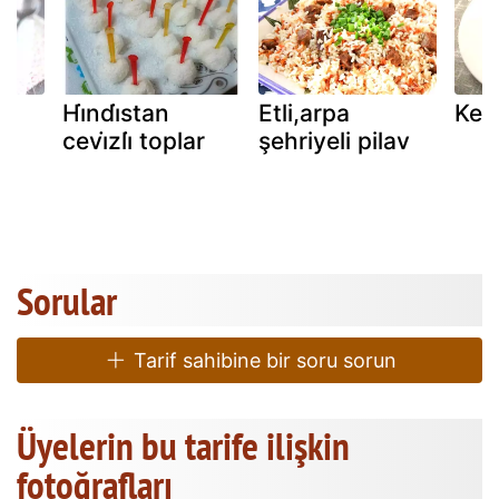
Hi̇ndi̇stan
Etli,arpa
Kest
cevi̇zli̇ toplar
şehriyeli pilav
na
Sorular
Tarif sahibine bir soru sorun
Üyelerin bu tarife ilişkin
fotoğrafları