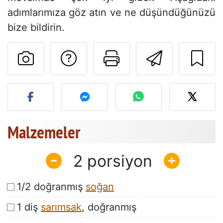
adımlarımıza göz atın ve ne düşündüğünüzü
bize bildirin.
Tarif sahibine bir 
Bu sayfayı ya
Arkadaş
Bu tarifin fotoğrafını yayın
Malzemeler
2
1/2 doğranmış
soğan
1 diş
sarımsak
, doğranmış