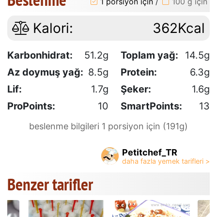
1 porsiyon için
/
100 g için
Kalori:
362Kcal
Karbonhidrat:
51.2g
Toplam yağ:
14.5g
Az doymuş yağ:
8.5g
Protein:
6.3g
Lif:
1.7g
Şeker:
1.6g
ProPoints:
10
SmartPoints:
13
beslenme bilgileri 1 porsiyon için (191g)
Petitchef_TR
Benzer tarifler