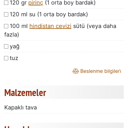
120 gr
pirinç
(1 orta boy bardak)
120 ml su (1 orta boy bardak)
100 ml
hindistan cevizi
sütü (veya daha
fazla)
yağ
tuz
Beslenme bi̇lgi̇leri̇
Malzemeler
Kapaklı tava