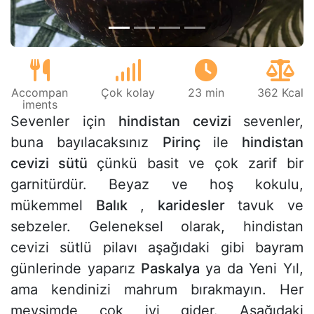
Accompan
Çok kolay
23 min
362 Kcal
iments
Sevenler için
hindistan cevizi
sevenler,
buna bayılacaksınız
Pirinç
ile
hindistan
cevizi sütü
çünkü basit ve çok zarif bir
garnitürdür. Beyaz ve hoş kokulu,
mükemmel
Balık
,
karidesler
tavuk ve
sebzeler. Geleneksel olarak, hindistan
cevizi sütlü pilavı aşağıdaki gibi bayram
günlerinde yaparız
Paskalya
ya da Yeni Yıl,
ama kendinizi mahrum bırakmayın. Her
mevsimde çok iyi gider. Aşağıdaki