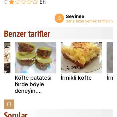
Eh
Sevimle
S
Benzer tarifler
i̇
Köfte patatesi̇
İrmikli kofte
İrm
bi̇rde böyle
deneyi̇n....
Sorular