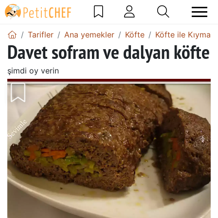
Tarifler
Ana yemekler
Köfte
Köfte ile Kıyma
Davet sofram ve dalyan köfte
şimdi oy verin