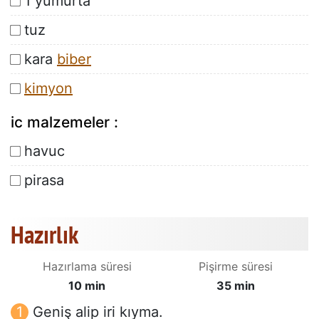
1 yumurta
tuz
kara
biber
kimyon
ic malzemeler :
havuc
pirasa
Hazırlık
Hazırlama süresi
Pişirme süresi
10 min
35 min
Geniş alip iri kıyma.