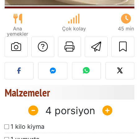
Ana
Çok kolay
45 min
yemekler
Tarif sahibine bir 
Bu sayfayı ya
Arkadaş
Bu tarifin fotoğrafını yayın
Malzemeler
4
1 kilo kiyma