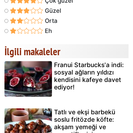
Çok güzel
Güzel
Orta
Eh
İlgili makaleler
Franui Starbucks'a indi:
sosyal ağların yıldızı
kendisini kafeye davet
ediyor!
Tatlı ve ekşi barbekü
soslu fritözde köfte:
akşam yemeği ve