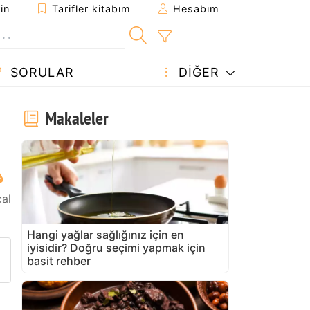
in
Tarifler kitabım
Hesabım
SORULAR
DIĞER
Makaleler
cal
Hangi yağlar sağlığınız için en
iyisidir? Doğru seçimi yapmak için
arifi gönder
 yazdır
 sahibine bir soru sorun
basit rehber
u tarifin fotoğrafını yayınlayın