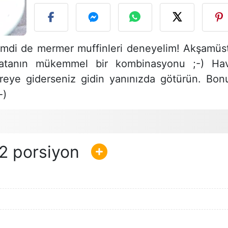
imdi de mermer muffinleri deneyelim! Akşamüs
olatanın mükemmel bir kombinasyonu ;-) Ha
eye giderseniz gidin yanınızda götürün. Bon
-)
2