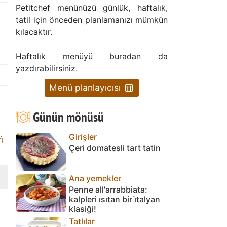
Petitchef menünüzü günlük, haftalık,
tatil için önceden planlamanızı mümkün
kılacaktır.
Haftalık menüyü buradan da
yazdırabilirsiniz.
Menü planlayıcısı
Günün mönüsü
Girişler
̇
Çeri domatesli tart tatin
Ana yemekler
Penne all'arrabbiata:
kalpleri ısıtan bir i̇talyan
klasiği!
Tatlılar