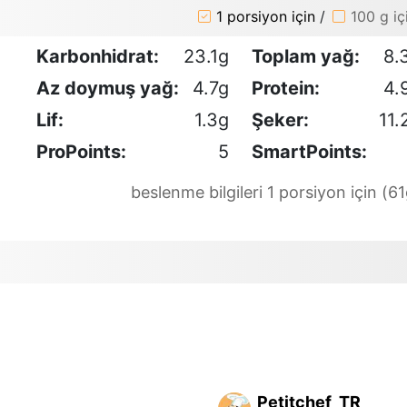
1 porsiyon için
/
100 g iç
Karbonhidrat:
23.1g
Toplam yağ:
8.
Az doymuş yağ:
4.7g
Protein:
4.
Lif:
1.3g
Şeker:
11.
ProPoints:
5
SmartPoints:
beslenme bilgileri 1 porsiyon için (61
Petitchef_TR