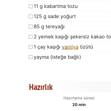
11 g kabartma tozu
125 g sade yoğurt
85 g tereyağı
2 yemek kaşığı şekersiz kakao t
1 çay kaşığı
vanilya
özütü
yayma (isteğe bağlı)
Hazırlık
Hazırlama süresi
20 min