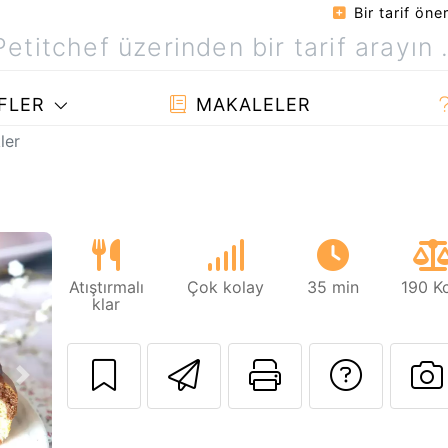
Bir tarif öner
FLER
MAKALELER
ler
Atıştırmalı
Çok kolay
35 min
190 K
klar
Arkadaşına bu t
Bu sayfayı
Tarif
Sonraki
B