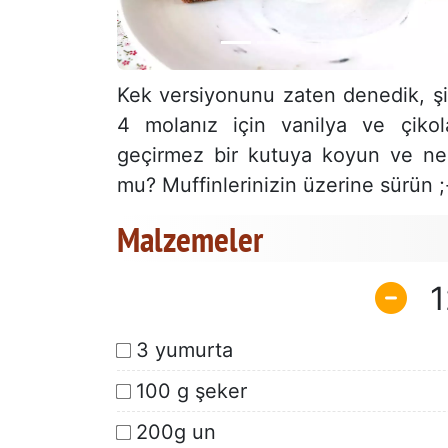
Kek versiyonunu zaten denedik, ş
4 molanız için vanilya ve çik
geçirmez bir kutuya koyun ve ner
mu? Muffinlerinizin üzerine sürün ;
Malzemeler
1
3 yumurta
100 g şeker
200g un