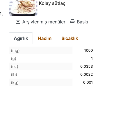
Kolay sütlaç
n.
Arşivlenmiş menüler
Baskı
Ağırlık
Hacim
Sıcaklık
(mg)
(g)
(oz)
(lb)
(kg)