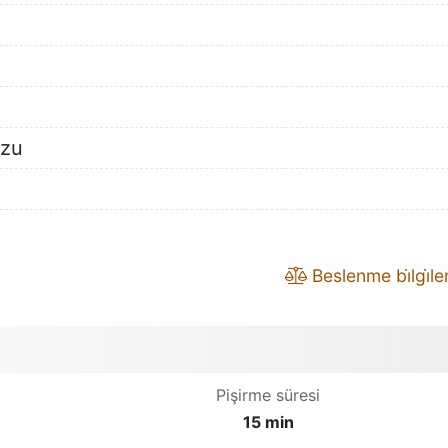
ozu
Beslenme bi̇lgi̇leri
Pişirme süresi
15 min