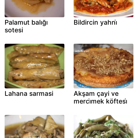
Palamut balığı
Bildircin yahni̇
sotesi
Lahana sarmasi
Akşam çayi ve
merci̇mek köftesi̇