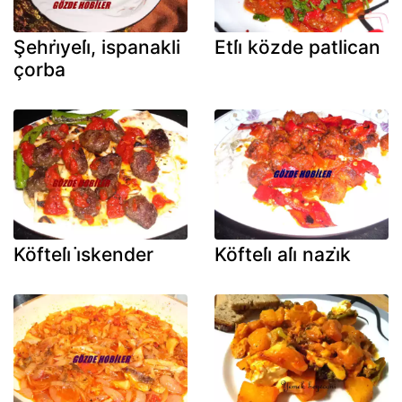
Şehri̇yeli̇, ispanakli
Etli̇ közde patlican
çorba
Köfteli̇ i̇skender
Köfteli̇ ali̇ nazi̇k