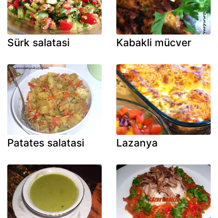
Sürk salatasi
Kabakli mücver
Patates salatasi
Lazanya