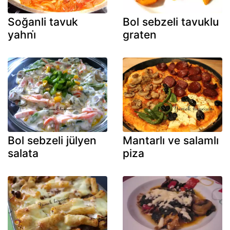
Soğanli tavuk
Bol sebzeli tavuklu
yahni̇
graten
Bol sebzeli jülyen
Mantarlı ve salamlı
salata
piza