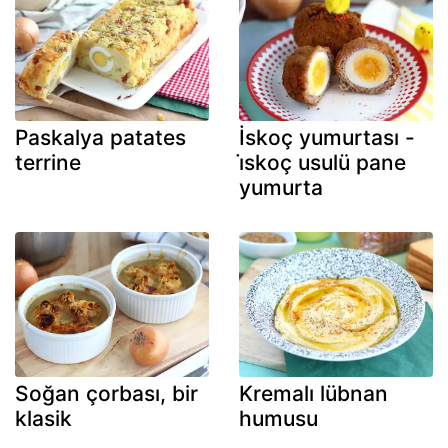
Paskalya patates
İskoç yumurtası -
terrine
i̇skoç usulü pane
yumurta
Soğan çorbası, bir
Kremalı lübnan
klasik
humusu