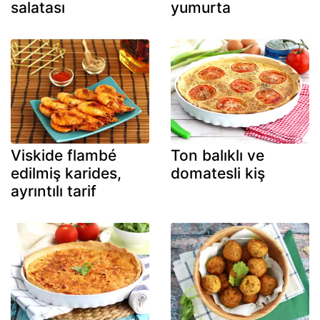
salatası
yumurta
Viskide flambé
Ton balıklı ve
edilmiş karides,
domatesli kiş
ayrıntılı tarif