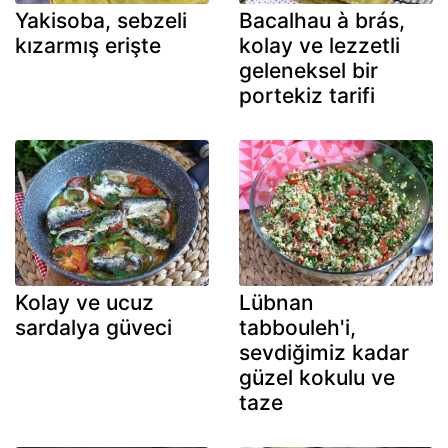
Yakisoba, sebzeli
Bacalhau à brás,
kızarmış erişte
kolay ve lezzetli
geleneksel bir
portekiz tarifi
Kolay ve ucuz
Lübnan
sardalya güveci
tabbouleh'i,
sevdiğimiz kadar
güzel kokulu ve
taze