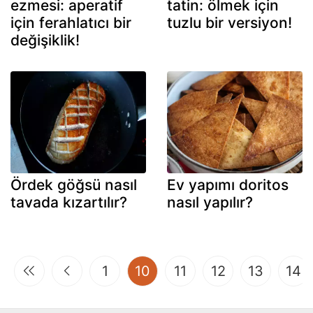
ezmesi: aperatif
tatin: ölmek için
için ferahlatıcı bir
tuzlu bir versiyon!
değişiklik!
Ördek göğsü nasıl
Ev yapımı doritos
tavada kızartılır?
nasıl yapılır?
(current)
1
10
11
12
13
14