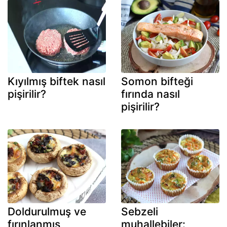
Kıyılmış biftek nasıl
Somon bifteği
pişirilir?
fırında nasıl
pişirilir?
Doldurulmuş ve
Sebzeli
fırınlanmış
muhallebiler: