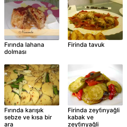
Fırında lahana
Firinda tavuk
dolması
Fırında karışık
Firinda zeyti̇nyağli
sebze ve kısa bir
kabak ve
ara
zeyti̇nyağli