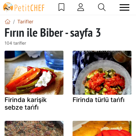
Tarifler
Fırın ile Biber - sayfa 3
104 tarifler
Firinda karişik
Firinda türlü tari̇fi̇
sebze tari̇fi̇