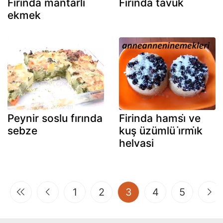
Firinda mantarli
Firinda tavuk
ekmek
Peynir soslu fırında
Firinda hamsi̇ ve
sebze
kuş üzümlü i̇rmi̇k
helvasi
(current)
1
2
3
4
5