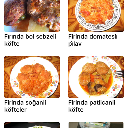
Fırında bol sebzeli
Firinda domatesli̇
köfte
pi̇lav
Firinda soğanli
Firinda patlicanli
köfteler
köfte