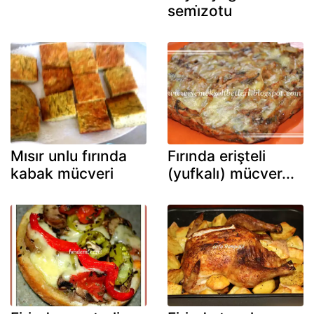
semi̇zotu
Mısır unlu fırında
Fırında erişteli
kabak mücveri
(yufkalı) mücver...