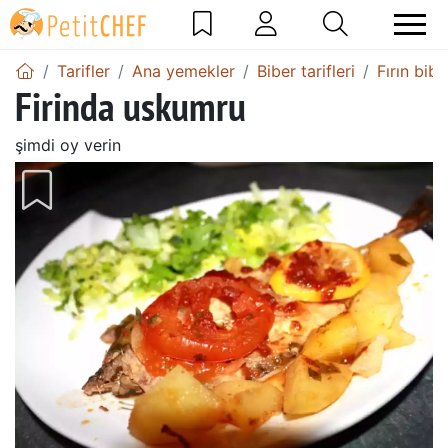
Tarifler
Ana yemekler
Biber tarifleri
Fırın biber
Firinda uskumru
şimdi oy verin