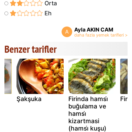
Orta
Eh
Ayla AKIN CAM
A
Benzer tarifler
Şakşuka
Firinda hamsi̇
Firi
buğulama ve
hamsi̇
kizartmasi
(hamsi̇ kuşu)