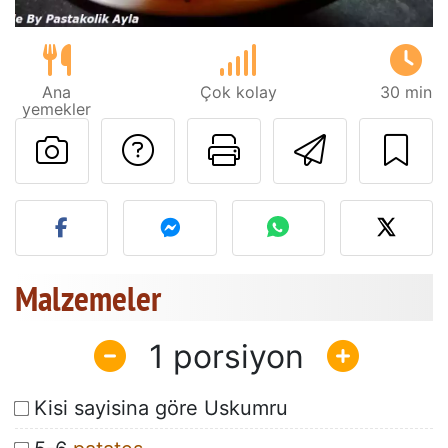
Ana
Çok kolay
30 min
yemekler
Tarif sahibine bir 
Bu sayfayı ya
Arkadaş
Bu tarifin fotoğrafını yayın
Malzemeler
1
Kisi sayisina göre Uskumru