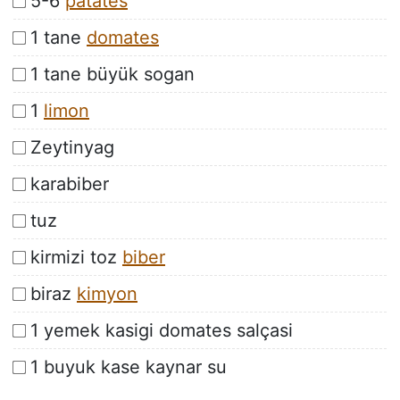
5-6
patates
1 tane
domates
1 tane büyük sogan
1
limon
Zeytinyag
karabiber
tuz
kirmizi toz
biber
biraz
kimyon
1 yemek kasigi domates salçasi
1 buyuk kase kaynar su