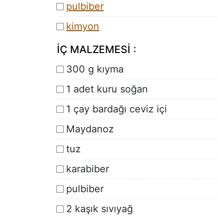
pulbiber
kimyon
İÇ MALZEMESİ :
300 g kıyma
1 adet kuru soğan
1 çay bardağı ceviz içi
Maydanoz
tuz
karabiber
pulbiber
2 kaşık sıvıyağ