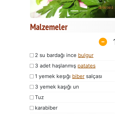
Malzemeler
2 su bardağı ince
bulgur
3 adet haşlanmış
patates
1 yemek keşığı
biber
salçası
3 yemek kaşığı un
Tuz
karabiber