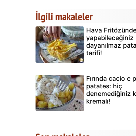
İlgili makaleler
Hava Fritözünd
yapabileceğiniz
dayanılmaz pat
tarifi!
Fırında cacio e 
patates: hiç
denemediğiniz 
kremalı!