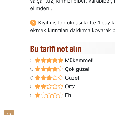
salça, tuz, kırmızı biber, karabibe
elimden .
Kıyılmış İç dolması köfte 1 çay 
ekmek kırıntıları daldırma koyarak b
Bu tarifi not alın
Mükemmel!
Çok güzel
Güzel
Orta
Eh