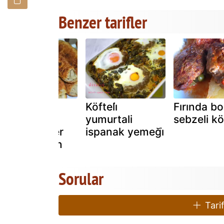
Benzer tarifler
Avci böreği̇
Köfteli̇
Fırında bo
tari̇fi̇: i̇ster
yumurtali
sebzeli kö
kizartin, i̇ster
ispanak yemeği̇
firinda pi̇şi̇ri̇n
Sorular
Tarif