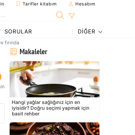
in
Tarifler kitabım
Hesabım
SORULAR
DIĞER
e fırında
Makaleler
in
Hangi yağlar sağlığınız için en
iyisidir? Doğru seçimi yapmak için
arifi gönder
 yazdır
 sahibine bir soru sorun
basit rehber
u tarifin fotoğrafını yayınlayın