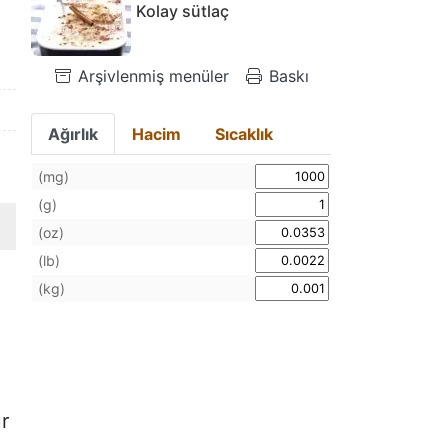
Kolay sütlaç
Arşivlenmiş menüler
Baskı
Ağırlık
Hacim
Sıcaklık
(mg)
(g)
(oz)
(lb)
(kg)
r