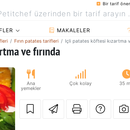
Bir tarif öner
FLER
MAKALELER
leri
Fırın patates tarifleri
Içli patates köftesi kızartma v
artma ve fırında
Ana
Çok kolay
35 m
yemekler
Arkadaşına bu t
Bu sayfayı
Tarif
Sonraki
B