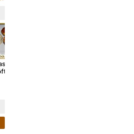
asanpaşa
Fırında patatesli
Kıymalı pat
fte
köfte
yemeĝi