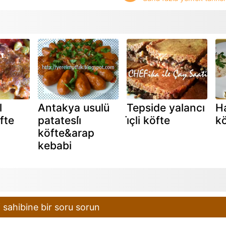
l
Antakya usulü
Tepside yalancı
H
fte
patatesli̇
i̇çli köfte
kö
köfte&arap
kebabi
 sahibine bir soru sorun