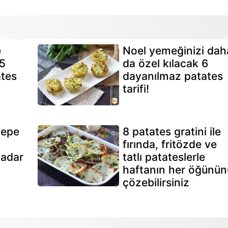
e
Noel yemeğinizi dah
 5
da özel kılacak 6
ates
dayanılmaz patates
tarifi!
pepe
8 patates gratini ile
fırında, fritözde ve
kadar
tatlı patateslerle
haftanın her öğünün
çözebilirsiniz