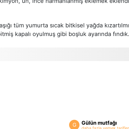
r, kimyon, un, ince harmanlanmış eklemek eklend
kaşığı tüm yumurta sıcak bitkisel yağda kızartılm
itmiş kapalı oyulmuş gibi boşluk ayarında fındık
Gülün mutfağı
G