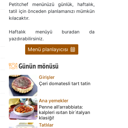
Petitchef menünüzü günlük, haftalık,
tatil için önceden planlamanızı mümkün
kılacaktır.
Haftalık menüyü buradan da
yazdırabilirsiniz.
Menü planlayıcısı
Günün mönüsü
Girişler
Çeri domatesli tart tatin
Ana yemekler
Penne all'arrabbiata:
kalpleri ısıtan bir i̇talyan
klasiği!
Tatlılar