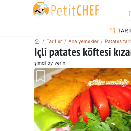
TARI
Tarifler
Ana yemekler
Patates tarif
Içli patates köftesi kız
şimdi oy verin
Önceki