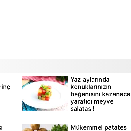
Yaz aylarında
rinç
konuklarınızın
beğenisini kazanaca
yaratıcı meyve
salatası!
ı
Mükemmel patates