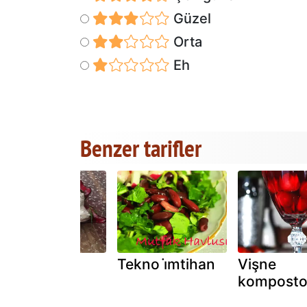
Güzel
Orta
Eh
Benzer tarifler
Acili yoğurt
Tekno i̇mtihan
Vişne
komposto