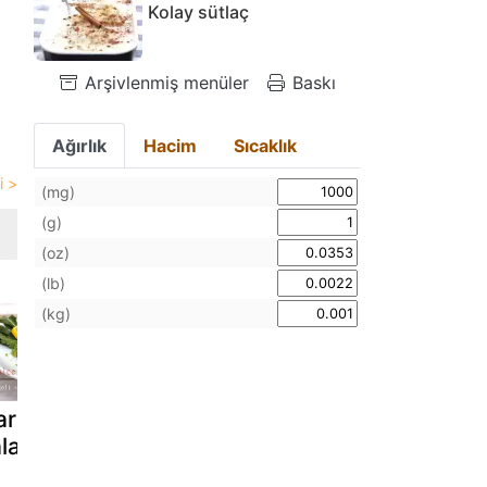
Kolay sütlaç
Arşivlenmiş menüler
Baskı
Ağırlık
Hacim
Sıcaklık
(mg)
(g)
(oz)
(lb)
(kg)
rli brokoli̇
Balparmak
Pogaca tari
latasi
tatlisi
kahvalti