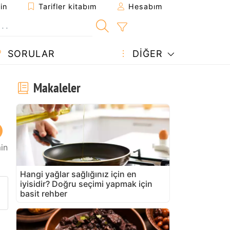
in
Tarifler kitabım
Hesabım
SORULAR
DIĞER
Makaleler
in
Hangi yağlar sağlığınız için en
iyisidir? Doğru seçimi yapmak için
arifi gönder
 yazdır
 sahibine bir soru sorun
basit rehber
u tarifin fotoğrafını yayınlayın