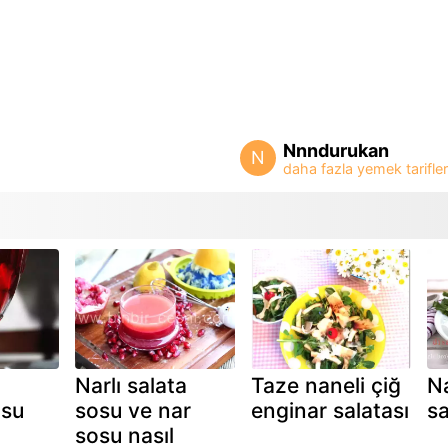
Nnndurukan
N
Narlı salata
Taze naneli çiğ
Na
su
sosu ve nar
enginar salatası
sa
sosu nasıl