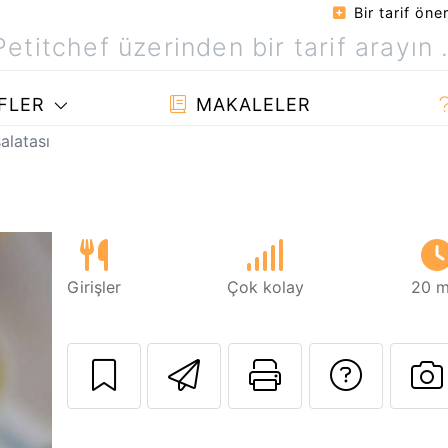
Bir tarif öner
FLER
MAKALELER
alatası
Girişler
Çok kolay
20 m
Arkadaşına bu t
Bu sayfayı
Tarif
B