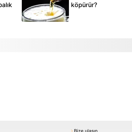
alık
köpürür?
Bize ulaşın