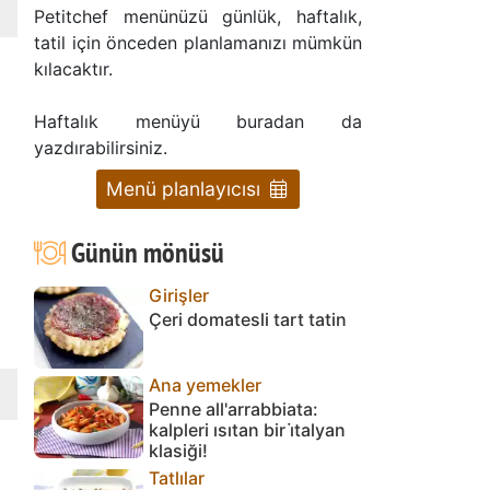
Petitchef menünüzü günlük, haftalık,
tatil için önceden planlamanızı mümkün
kılacaktır.
Haftalık menüyü buradan da
yazdırabilirsiniz.
Menü planlayıcısı
Günün mönüsü
Girişler
Çeri domatesli tart tatin
Ana yemekler
Penne all'arrabbiata:
kalpleri ısıtan bir i̇talyan
klasiği!
Tatlılar