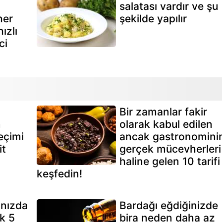
salatası vardır ve şu
her
şekilde yapılır
hızlı
ci
Bir zamanlar fakir
n
olarak kabul edilen
eçimi
ancak gastronomini
it
gerçek mücevherleri
haline gelen 10 tarifi
keşfedin!
ınızda
Bardağı eğdiğinizde
k 5
bira neden daha az