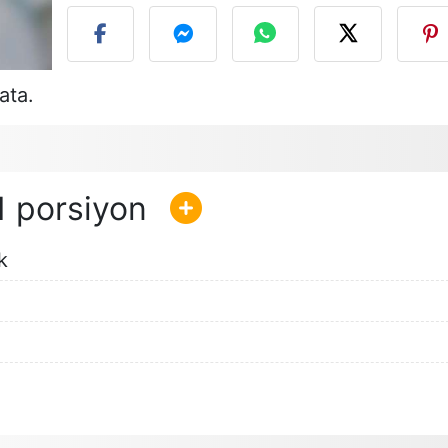
ata.
1
k