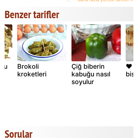
Benzer tarifler
otu
Brokoli
Çiğ biberin
♥ p
kroketleri
kabuğu nasıl
bis
soyulur
Sorular