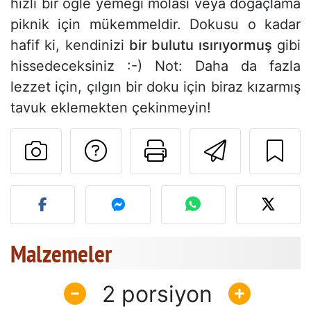
hızlı bir öğle yemeği molası veya doğaçlama
piknik için mükemmeldir. Dokusu o kadar
hafif ki, kendinizi
bir bulutu ısırıyormuş
gibi
hissedeceksiniz :-) Not: Daha da fazla
lezzet için, çılgın bir doku için biraz kızarmış
tavuk eklemekten çekinmeyin!
Tarif sahibine bir 
Bu sayfayı ya
Arkadaş
Bu tarifin fotoğrafını yayın
Malzemeler
2