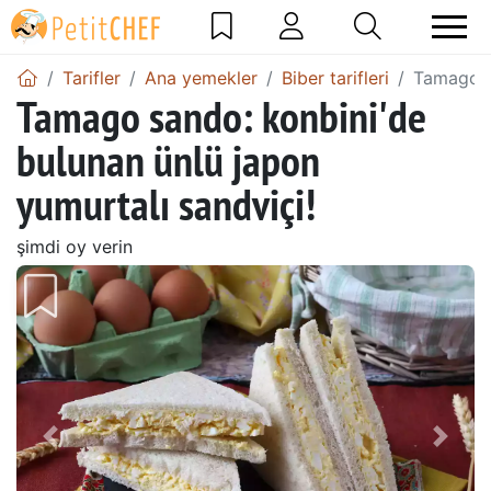
Tarifler
Ana yemekler
Biber tarifleri
Tamago sa
Tamago sando: konbini'de
bulunan ünlü japon
yumurtalı sandviçi!
şimdi oy verin
Önceki
Sonr