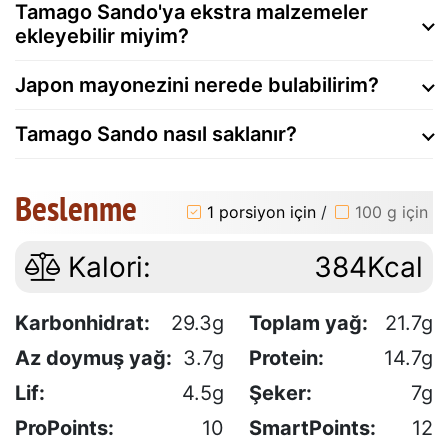
Tamago Sando'ya ekstra malzemeler
ekleyebilir miyim?
Japon mayonezini nerede bulabilirim?
Tamago Sando nasıl saklanır?
Beslenme
1 porsiyon için
/
100 g için
Kalori:
384Kcal
Karbonhidrat:
29.3g
Toplam yağ:
21.7g
Az doymuş yağ:
3.7g
Protein:
14.7g
Lif:
4.5g
Şeker:
7g
ProPoints:
10
SmartPoints:
12