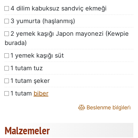
4 dilim kabuksuz sandviç ekmeği
3 yumurta (haşlanmış)
2 yemek kaşığı Japon mayonezi (Kewpie
burada)
1 yemek kaşığı süt
1 tutam tuz
1 tutam şeker
1 tutam
biber
Beslenme bi̇lgi̇leri̇
Malzemeler