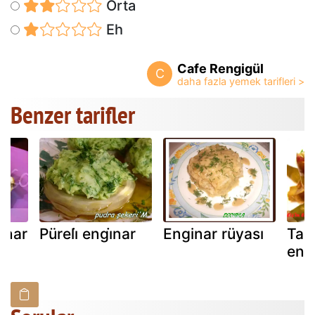
Orta
Eh
Cafe Rengigül
C
Benzer tarifler
inar
Püreli̇ engi̇nar
Enginar rüyası
Taze
engi