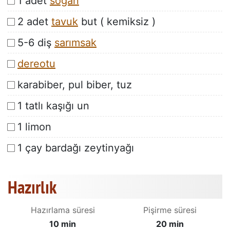
1 adet
soğan
2 adet
tavuk
but ( kemiksiz )
5-6 diş
sarımsak
dereotu
karabiber, pul biber, tuz
1 tatlı kaşığı un
1 limon
1 çay bardağı zeytinyağı
Hazırlık
Hazırlama süresi
Pişirme süresi
10 min
20 min