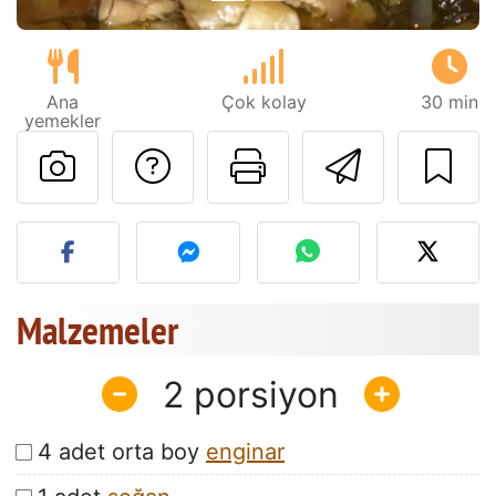
Ana
Çok kolay
30 min
yemekler
Tarif sahibine bir 
Bu sayfayı ya
Arkadaş
Bu tarifin fotoğrafını yayın
Malzemeler
2
4 adet orta boy
enginar