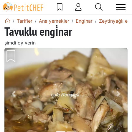
Tarifler
Ana yemekler
Enginar
Zeytinyağlı engi
Tavuklu engi̇nar
şimdi oy verin
Önceki
Sonr