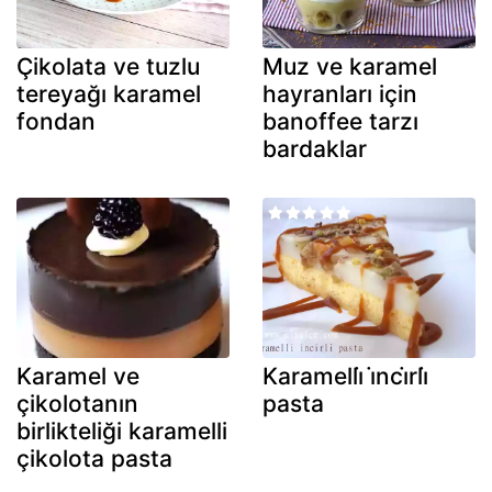
Çikolata ve tuzlu
Muz ve karamel
tereyağı karamel
hayranları için
fondan
banoffee tarzı
bardaklar
Karamel ve
Karamelli̇ i̇nci̇rli̇
çikolotanın
pasta
birlikteliği karamelli
çikolota pasta