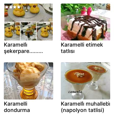
Karamelli̇
Karamelli etimek
şekerpare.........
tatlısı
Karamelli
Karamelli̇ muhallebi̇
dondurma
(napolyon tatlisi)