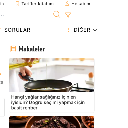
in
Tarifler kitabım
Hesabım
SORULAR
DIĞER
Makaleler
al
Hangi yağlar sağlığınız için en
iyisidir? Doğru seçimi yapmak için
arifi gönder
 yazdır
 sahibine bir soru sorun
basit rehber
u tarifin fotoğrafını yayınlayın