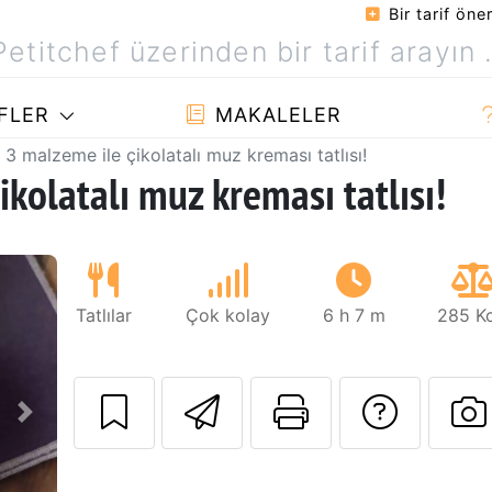
Bir tarif öner
FLER
MAKALELER
3 malzeme ile çikolatalı muz kreması tatlısı!
kolatalı muz kreması tatlısı!
Tatlılar
Çok kolay
6 h 7 m
285 Kc
Arkadaşına bu t
Bu sayfayı
Tarif
Sonraki
B