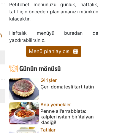
Petitchef menünüzü günlük, haftalık,
tatil için önceden planlamanızı mümkün
kılacaktır.
Haftalık menüyü buradan da
̇
yazdırabilirsiniz.
Menü planlayıcısı
Günün mönüsü
Girişler
Çeri domatesli tart tatin
Ana yemekler
Penne all'arrabbiata:
kalpleri ısıtan bir i̇talyan
klasiği!
Tatlılar