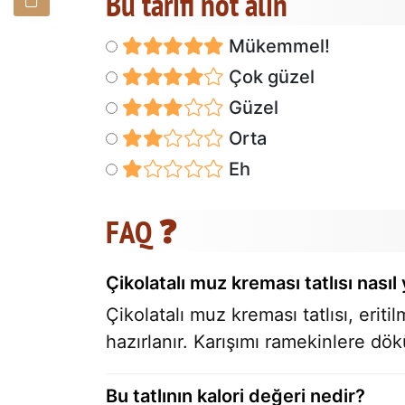
Bu tarifi not alın
Mükemmel!
Çok güzel
Güzel
Orta
Eh
FAQ ❓
Çikolatalı muz kreması tatlısı nasıl 
Çikolatalı muz kreması tatlısı, eriti
hazırlanır. Karışımı ramekinlere dö
Bu tatlının kalori değeri nedir?