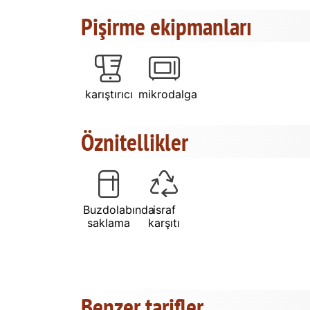
Pişirme ekipmanları
karıştırıcı
mikrodalga
Öznitellikler
Buzdolabında
israf
saklama
karşıtı
Benzer tarifler