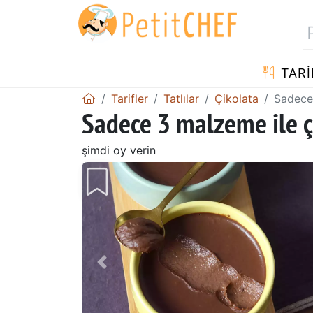
TARI
Tarifler
Tatlılar
Çikolata
Sadece 
Sadece 3 malzeme ile çi
şimdi oy verin
Önceki