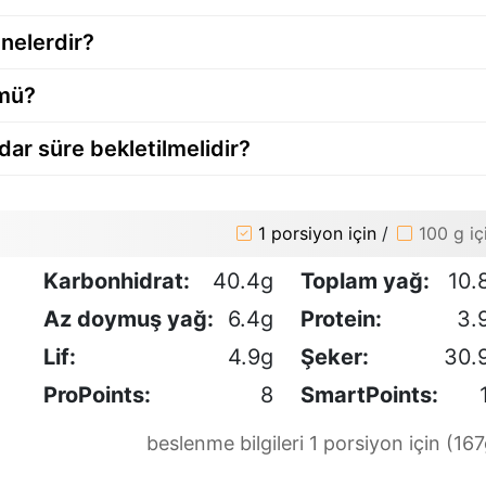
nelerdir?
 mü?
adar süre bekletilmelidir?
1 porsiyon için
/
100 g iç
Karbonhidrat:
40.4g
Toplam yağ:
10.
Az doymuş yağ:
6.4g
Protein:
3.
Lif:
4.9g
Şeker:
30.
ProPoints:
8
SmartPoints:
beslenme bilgileri 1 porsiyon için (167