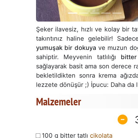
Şeker ilavesiz, hızlı ve kolay bir t
takıntınız haline gelebilir! Sad
yumuşak bir dokuya
ve muzun doğa
sahiptir. Meyvenin tatlılığı
bitte
sağlayarak basit ama son derece raha
bekletildikten sonra krema ağızd
lezzete dönüşür ;) İpucu: Daha da l
Malzemeler
100 g bitter tatlı
çikolata