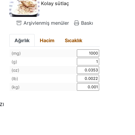
Kolay sütlaç
Arşivlenmiş menüler
Baskı
Ağırlık
Hacim
Sıcaklık
(mg)
(g)
(oz)
(lb)
(kg)
zı