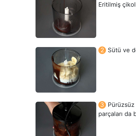
Eritilmiş çik
Sütü ve d
Pürüzsüz 
parçaları da b