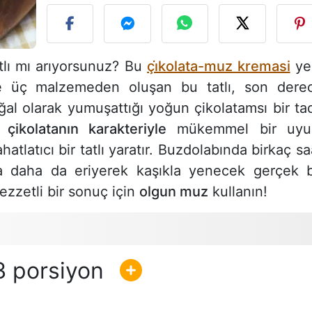
atlı mı arıyorsunuz? Bu
çi̇kolata-muz kremasi
ye
ece üç malzemeden oluşan bu tatlı, son dere
l olarak yumuşattığı yoğun çikolatamsı bir ta
r çikolatanın karakteriyle
mükemmel bir uy
tlatıcı bir tatlı yaratır. Buzdolabında birkaç sa
a daha da eriyerek kaşıkla yenecek gerçek b
ezzetli bir sonuç için
olgun muz
kullanın!
3