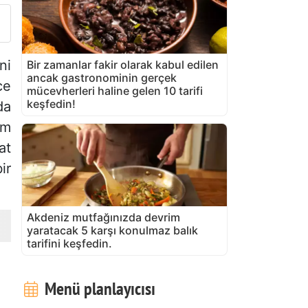
ni
Bir zamanlar fakir olarak kabul edilen
ancak gastronominin gerçek
ce
mücevherleri haline gelen 10 tarifi
keşfedin!
da
um
at
ir
Akdeniz mutfağınızda devrim
yaratacak 5 karşı konulmaz balık
tarifini keşfedin.
Menü planlayıcısı