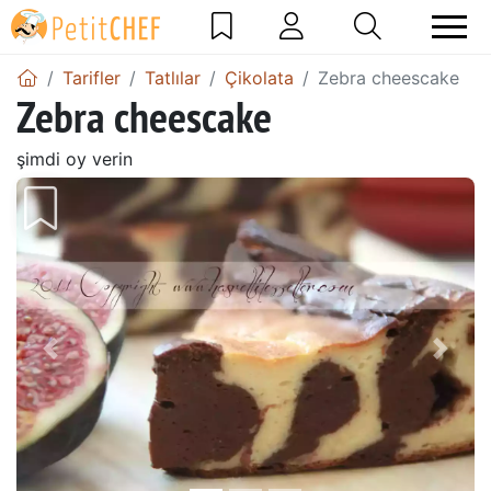
Tarifler
Tatlılar
Çikolata
Zebra cheescake
Zebra cheescake
şimdi oy verin
Önceki
Sonr