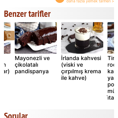
Benzer tarifler
Mayonezli ve
İrlanda kahvesi
Tira
dım
çikolatalı
(viski ve
roc
lar)
pandispanya
çırpılmış krema
kah
ile kahve)
yan
por
mü
i̇tal
Sorular