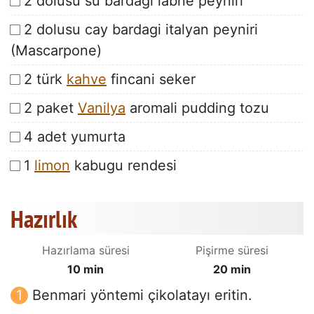
2 dolusu su bardagi labne peyniri
2 dolusu cay bardagi italyan peyniri
(Mascarpone)
2 türk
kahve
fincani seker
2 paket
Vanilya
aromali pudding tozu
4 adet yumurta
1
limon
kabugu rendesi
Hazırlık
Hazırlama süresi
Pişirme süresi
10 min
20 min
Benmari yöntemi çikolatayı eritin.