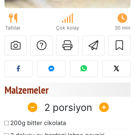
Tatlılar
Çok kolay
30 min
Tarif sahibine bir 
Bu sayfayı ya
Arkadaş
Bu tarifin fotoğrafını yayın
Malzemeler
2
200g bitter cikolata