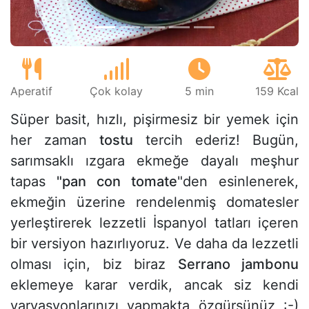
Aperatif
Çok kolay
5 min
159 Kcal
Süper basit, hızlı, pişirmesiz bir yemek için
her zaman
tostu
tercih ederiz! Bugün,
sarımsaklı ızgara ekmeğe dayalı meşhur
tapas
"pan con tomate
"den esinlenerek,
ekmeğin üzerine rendelenmiş domatesler
yerleştirerek lezzetli İspanyol tatları içeren
bir versiyon hazırlıyoruz. Ve daha da lezzetli
olması için, biz biraz
Serrano jambonu
eklemeye karar verdik, ancak siz kendi
varyasyonlarınızı yapmakta özgürsünüz :-)