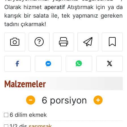
Olarak hizmet
aperatif
Atıştırmak için ya da
karışık bir salata ile, tek yapmanız gereken
tadını çıkarmak!
Tarif sahibine bir 
Bu sayfayı ya
Arkadaş
Bu tarifin fotoğrafını yayın
Malzemeler
6
6 dilim ekmek
1/2 diş
sarımsak