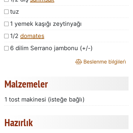
tuz
1 yemek kaşığı zeytinyağı
1/2
domates
6 dilim Serrano jambonu (+/-)
Beslenme bi̇lgi̇leri̇
Malzemeler
1 tost makinesi (isteğe bağlı)
Hazırlık