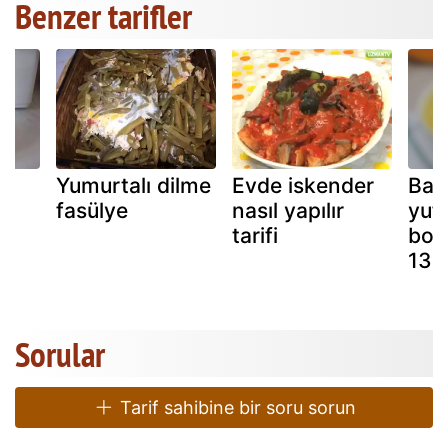
Benzer tarifler
Yumurtalı dilme
Evde iskender
Bak
fasülye
nasıl yapılır
yuf
tarifi
bonf
13 
Sorular
Tarif sahibine bir soru sorun