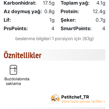
Karbonhidrat:
17.5g
Toplam yağ:
4.1g
Az doymuş yağ:
0.8g
Protein:
12.4g
Lif:
1g
Şeker:
0.7g
ProPoints:
4
SmartPoints:
4
beslenme bilgileri 1 porsiyon için (83g)
Öznitellikler
Buzdolabında
saklama
Petitchef_TR