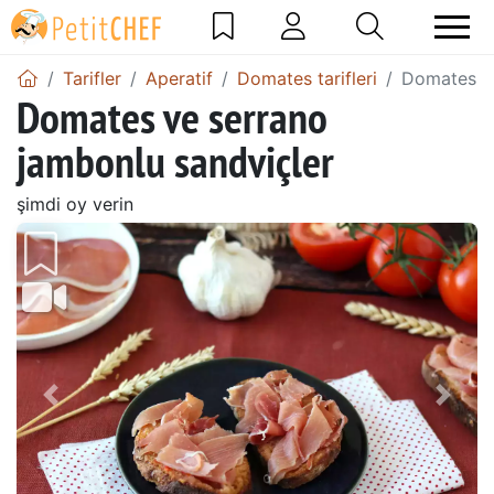
Tarifler
Aperatif
Domates tarifleri
Domates ve
Domates ve serrano
jambonlu sandviçler
şimdi oy verin
Önceki
Sonr