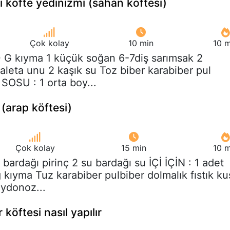
i köfte yedinizmi (sahan köftesi)
Çok kolay
10 min
10 m
0 G kıyma 1 küçük soğan 6-7diş sarımsak 2
aleta unu 2 kaşık su Toz biber karabiber pul
SOSU : 1 orta boy...
öfte (arap köftesi)
Çok kolay
15 min
10 m
u bardağı pirinç 2 su bardağı su İÇİ İÇİN : 1 adet
 kıyma Tuz karabiber pulbiber dolmalık fıstık ku
ydonoz...
öftesi nasıl yapılır