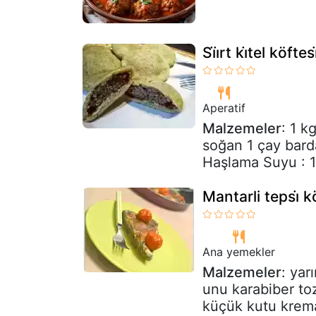
Si̇i̇rt ki̇tel köftesi̇
Aperatif
Malzemeler
: 1 k
soğan 1 çay bard
Haşlama Suyu : 1,5
Mantarli tepsi̇ kö
Ana yemekler
Malzemeler
: yar
unu karabiber toz
küçük kutu krema