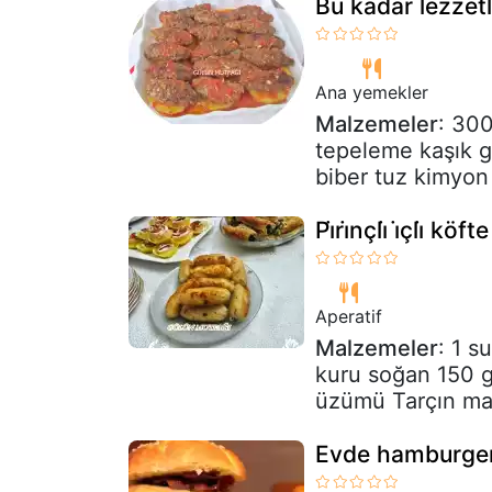
Bu kadar lezzetl
Ana yemekler
Malzemeler
: 30
tepeleme kaşık g
biber tuz kimyon 
Pi̇ri̇nçli̇ i̇çli̇ k
Aperatif
Malzemeler
: 1 s
kuru soğan 150 g
üzümü Tarçın ma
Evde hamburger k