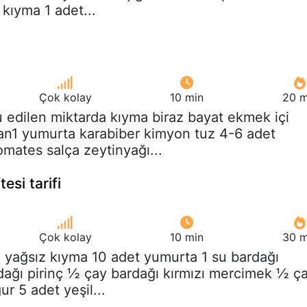
 kıyma 1 adet...
Çok kolay
10 min
20 m
u edilen miktarda kıyma biraz bayat ekmek içi
n1 yumurta karabiber kimyon tuz 4-6 adet
omates salça zeytinyağı...
esi tarifi
Çok kolay
10 min
30 m
g yağsız kıyma 10 adet yumurta 1 su bardağı
ağı pirinç ½ çay bardağı kırmızı mercimek ½ ç
ur 5 adet yeşil...