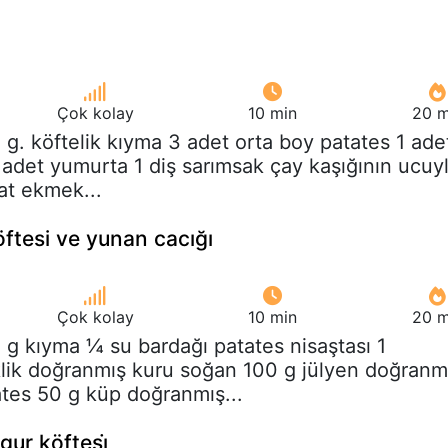
Çok kolay
10 min
20 m
 g. köftelik kıyma 3 adet orta boy patates 1 ade
 adet yumurta 1 diş sarımsak çay kaşığının ucuy
yat ekmek...
öftesi ve yunan cacığı
Çok kolay
10 min
20 m
 g kıyma ¼ su bardağı patates nisaştası 1
lik doğranmış kuru soğan 100 g jülyen doğranm
tes 50 g küp doğranmış...
gur köftesi̇