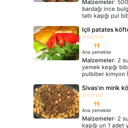
Malzemeler
: 500
bardağı ince bulgu
tatlı kaşığı pul bi
Içli patates köf
Ana yemekler
Malzemeler
: 2 s
yemek keşığı bib
pulbiber kimyon
Sivas'ın mirik köf
Ana yemekler
Malzemeler
: 2 s
kaşığı un 1 adet