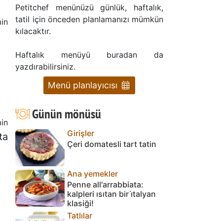
Petitchef menünüzü günlük, haftalık,
tatil için önceden planlamanızı mümkün
in
kılacaktır.
Haftalık menüyü buradan da
yazdırabilirsiniz.
Menü planlayıcısı
Günün mönüsü
in
Girişler
ta
Çeri domatesli tart tatin
Ana yemekler
Penne all'arrabbiata:
kalpleri ısıtan bir i̇talyan
klasiği!
Tatlılar