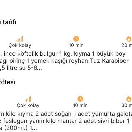
 tari̇fi̇
Çok kolay
10 min
20 m
g. ince köftelik bulgur 1 kg. kıyma 1 büyük boy
ağı pirinç 1 yemek kaşığı reyhan Tuz Karabiber
 litre su 5-6...
ftesi̇
Çok kolay
10 min
30 m
ım kilo kıyma 2 adet soğan 1 adet yumurta galet
 fesleğen yarım kilo mantar 2 adet sivri biber 1
 (200ml.) 1...