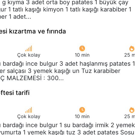
 g kıyma 3 adet orta boy patates 1 büyük çay
r 1 tatlı kaşığı kimyon 1 tatlı kaşığı karabiber 1
ber 1 adet...
tesi kızartma ve fırında
Çok kolay
10 min
25 m
u bardağı ince bulgur 3 adet haşlanmış patates 1
er salçası 3 yemek kaşığı un Tuz karabiber
 İÇ MALZEMESİ : 300...
tesi tarifi
Çok kolay
10 min
25 m
u bardağı ince bulgur 1 su bardağı irmik 2 yemek
 yumurta 1 yemek kaşığı tuz 3 adet patates Sosu