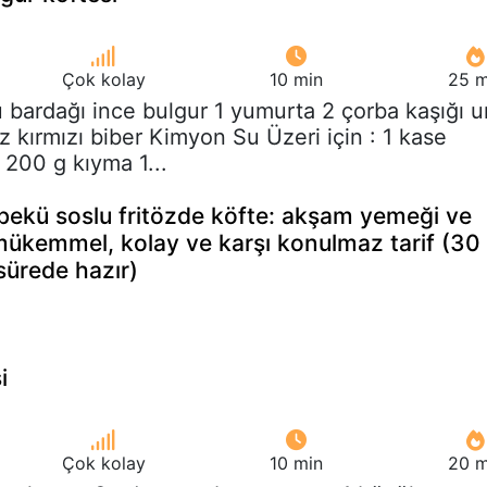
Çok kolay
10 min
25 m
u bardağı ince bulgur 1 yumurta 2 çorba kaşığı u
 kırmızı biber Kimyon Su Üzeri için : 1 kase
 200 g kıyma 1...
arbekü soslu fritözde köfte: akşam yemeği ve
 mükemmel, kolay ve karşı konulmaz tarif (30
sürede hazır)
i
Çok kolay
10 min
20 m