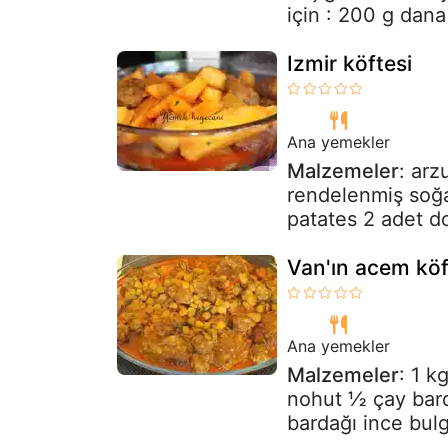
için : 200 g dana
Izmir köftesi
Ana yemekler
Malzemeler
: arz
rendelenmiş soğa
patates 2 adet d
Van'ın acem köft
Ana yemekler
Malzemeler
: 1 k
nohut ½ çay bard
bardağı ince bulg