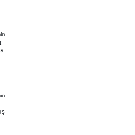
in
t
la
in
ış