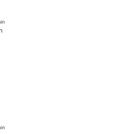
in
n
in