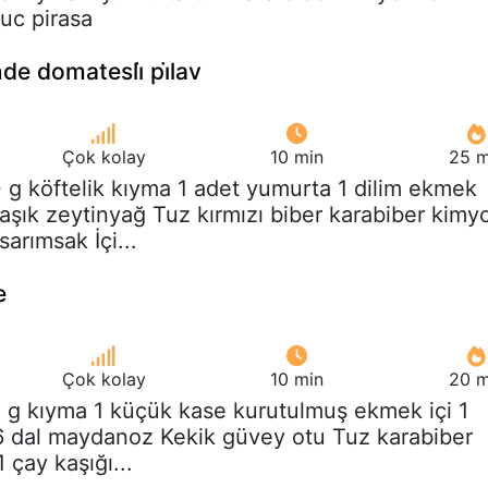
uc pirasa
nde domatesli̇ pi̇lav
Çok kolay
10 min
25 m
 g köftelik kıyma 1 adet yumurta 1 dilim ekmek
aşık zeytinyağ Tuz kırmızı biber karabiber kimy
sarımsak İçi...
e
Çok kolay
10 min
20 m
 g kıyma 1 küçük kase kurutulmuş ekmek içi 1
6 dal maydanoz Kekik güvey otu Tuz karabiber
1 çay kaşığı...