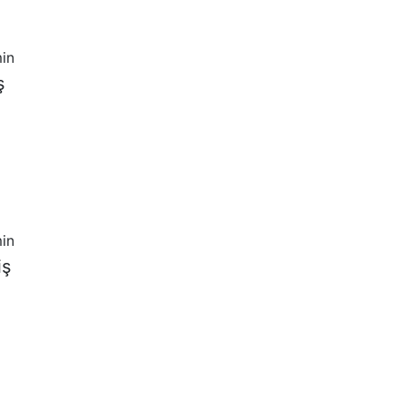
in
ş
in
iş