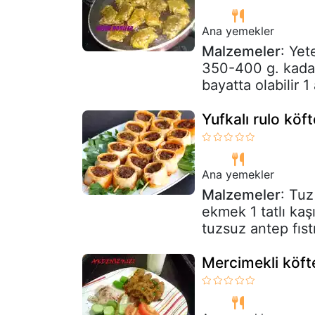
Ana yemekler
Malzemeler
: Ye
350-400 g. kadar
bayatta olabilir 1
Yufkalı rulo köft
Ana yemekler
Malzemeler
: Tu
ekmek 1 tatlı kaş
tuzsuz antep fıstı
Mercimekli köft