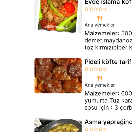
Evde islama köf
Ana yemekler
Malzemeler
: 500
demet maydanoz 2
toz kırmızıbiber
Pideli köfte tari
Ana yemekler
Malzemeler
: 600
yumurta Tuz kara
sosu için : 3 çorb
Asma yaprağind