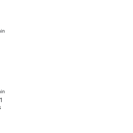
in
in
1
s