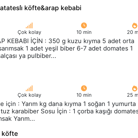
atatesli̇ köfte&arap kebabi
Çok kolay
10 min
20 m
AP KEBABI İÇİN : 350 g kuzu kıyma 5 adet orta
sarımsak 1 adet yeşil biber 6-7 adet domates 1
alçası ya pulbiber...
Çok kolay
10 min
25 m
te için : Yarım kg dana kıyma 1 soğan 1 yumurta 
uz karabiber Sosu İçin : 1 çorba kaşığı domate
msak Yarım...
i köfte