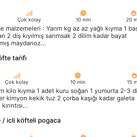
Çok kolay
10 min
20 m
te malzemeleri : Yarım kg az az yağlı kıyma 1 ba
an 2 diş kıyılmış sarımsak 2 dilim kadar bayat
lmış maydanoz...
te tari̇fi̇
Çok kolay
10 min
15 m
ım kilo kıyma 1 adet kuru soğan 1 yumurta 2-3 d
er kimyon kekik tuz 2 çorba kaşığı kadar galeta
ırıntısı...
e / icli köfteli pogaca