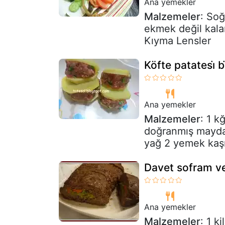
Ana yemekler
Malzemeler
: So
ekmek değil kala
Kıyma Lensler
Köfte patatesi̇ b
Ana yemekler
Malzemeler
: 1 k
doğranmış maydan
yağ 2 yemek kaşı
Davet sofram ve
Ana yemekler
Malzemeler
: 1 k