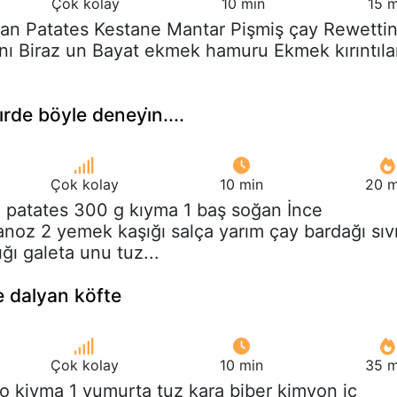
Çok kolay
10 min
15 m
ğan Patates Kestane Mantar Pişmiş çay Rewetti
nı Biraz un Bayat ekmek hamuru Ekmek kırıntıla
i̇rde böyle deneyi̇n....
Çok kolay
10 min
20 m
ğ patates 300 g kıyma 1 baş soğan İnce
oz 2 yemek kaşığı salça yarım çay bardağı sıv
ğı galeta unu tuz...
 dalyan köfte
Çok kolay
10 min
35 m
ilo kiyma 1 yumurta tuz kara biber kimyon ic