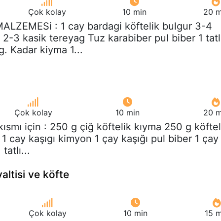
Çok kolay
10 min
20 m
MALZEMESi : 1 cay bardagi köftelik bulgur 3-4
-3 kasik tereyag Tuz karabiber pul biber 1 tatl
g. Kadar kiyma 1...
Çok kolay
10 min
20 m
 kısmı için : 250 g çiğ köftelik kıyma 250 g köftel
1 cay kaşıgı kimyon 1 çay kaşığı pul biber 1 çay
tatlı...
ltisi ve köfte
Çok kolay
10 min
15 m