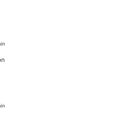
in
on
in