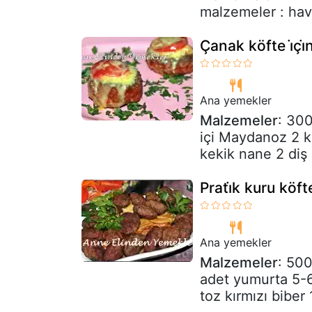
malzemeler : hav
Çanak köfte i̇çi̇
Ana yemekler
Malzemeler
: 300
içi Maydanoz 2 k
kekik nane 2 diş 
Prati̇k kuru köft
Ana yemekler
Malzemeler
: 500
adet yumurta 5-
toz kırmızı biber 