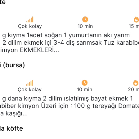
te
Çok kolay
10 min
15 m
 g kıyma 1adet soğan 1 yumurtanın akı yarım
 dilim ekmek içi 3-4 diş sarımsak Tuz karabib
 kimyon EKMEKLERİ...
fi (bursa)
Çok kolay
10 min
20 m
 g dana kıyma 2 dilim ıslatılmış bayat ekmek 1
biber kimyon Üzeri için : 100 g tereyağı Domat
a kaşığı...
a köfte