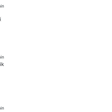
in
i
in
ik
in