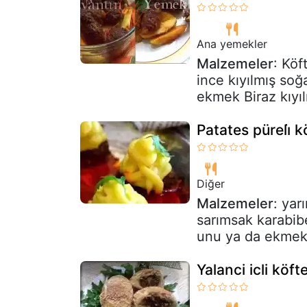
Ana yemekler
Malzemeler
: Köf
ince kıyılmış soğ
ekmek Biraz kıyı
Patates püreli̇ köf
Diğer
Malzemeler
: yar
sarımsak karabib
unu ya da ekmek k
Yalanci icli köft