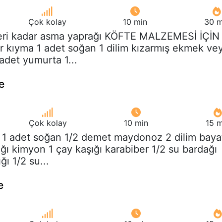
Çok kolay
10 min
30 m
teri kadar asma yaprağı KÖFTE MALZEMESİ İÇİN 
 kıyma 1 adet soğan 1 dilim kızarmış ekmek ve
 adet yumurta 1...
e
Çok kolay
10 min
15 m
z 1 adet soğan 1/2 demet maydonoz 2 dilim baya
ığı kimyon 1 çay kaşığı karabiber 1/2 su bardağı
ğı 1/2 su...
e