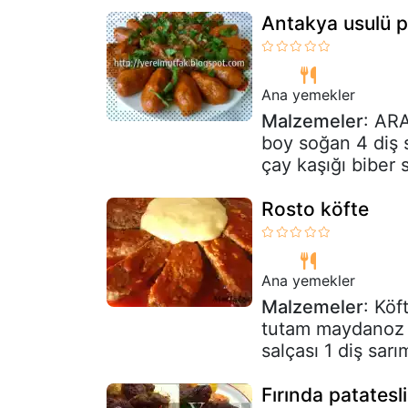
Antakya usulü p
Ana yemekler
Malzemeler
: AR
boy soğan 4 diş 
çay kaşığı biber s
Rosto köfte
Ana yemekler
Malzemeler
: Köf
tutam maydanoz t
salçası 1 diş sarı
Fırında patatesl