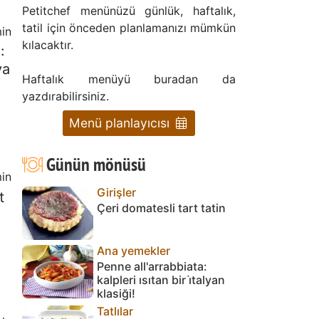
Petitchef menünüzü günlük, haftalık,
tatil için önceden planlamanızı mümkün
in
kılacaktır.
:
ya
Haftalık menüyü buradan da
yazdırabilirsiniz.
Menü planlayıcısı
Günün mönüsü
in
Girişler
t
Çeri domatesli tart tatin
Ana yemekler
Penne all'arrabbiata:
kalpleri ısıtan bir i̇talyan
klasiği!
Tatlılar