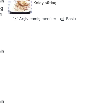
in
Kolay sütlaç
ng
rı
Arşivlenmiş menüler
Baskı
in
ı
in