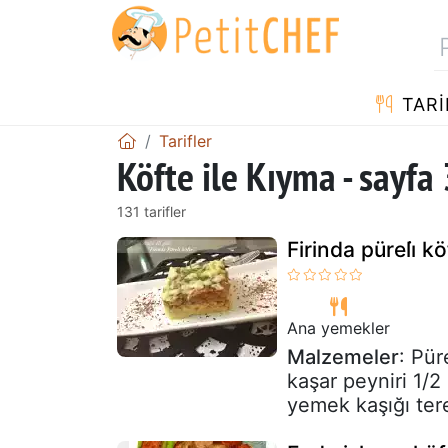
TARI
Tarifler
Köfte ile Kıyma - sayfa 
131 tarifler
Firinda püreli̇ k
Ana yemekler
Malzemeler
: Pür
kaşar peyniri 1/2
yemek kaşığı tere