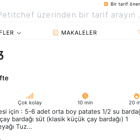
Bir tarif öner
FLER
MAKALELER
3
öfte
Çok kolay
10 min
20 m
esi için : 5-6 adet orta boy patates 1/2 su barda
 çay bardağı süt (klasik küçük çay bardağı) 1
yağı Tuz...