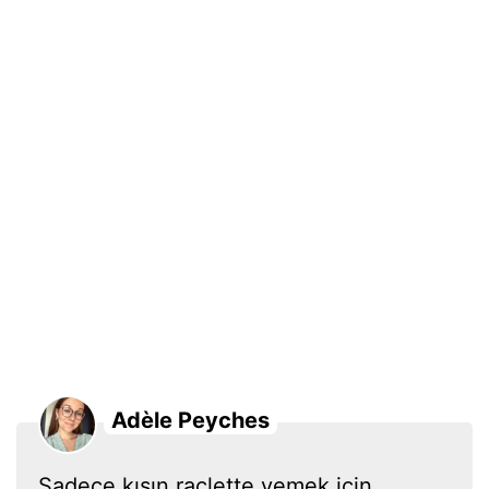
Adèle Peyches
Sadece kışın raclette yemek için