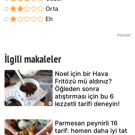
Orta
Eh
Ptitchef
İlgili makaleler
Noel için bir Hava
Fritözü mü aldınız?
Öğleden sonra
atıştırması için bu 6
lezzetli tarifi deneyin!
Parmesan peynirli 16
tarif: hemen daha iyi tat