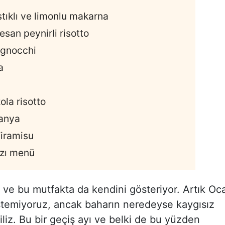
ıstıklı ve limonlu makarna
san peynirli risotto
 gnocchi
a
la risotto
zanya
Tiramisu
arzı menü
or ve bu mutfakta da kendini gösteriyor. Artık Oc
temiyoruz, ancak baharın neredeyse kaygısız
iliz. Bu bir geçiş ayı ve belki de bu yüzden