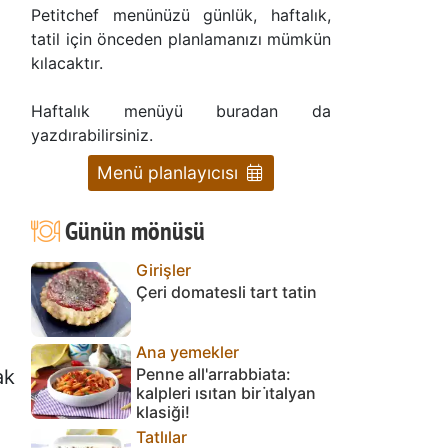
Petitchef menünüzü günlük, haftalık,
tatil için önceden planlamanızı mümkün
kılacaktır.
Haftalık menüyü buradan da
yazdırabilirsiniz.
Menü planlayıcısı
Günün mönüsü
Girişler
Çeri domatesli tart tatin
Ana yemekler
Penne all'arrabbiata:
ak
kalpleri ısıtan bir i̇talyan
klasiği!
Tatlılar