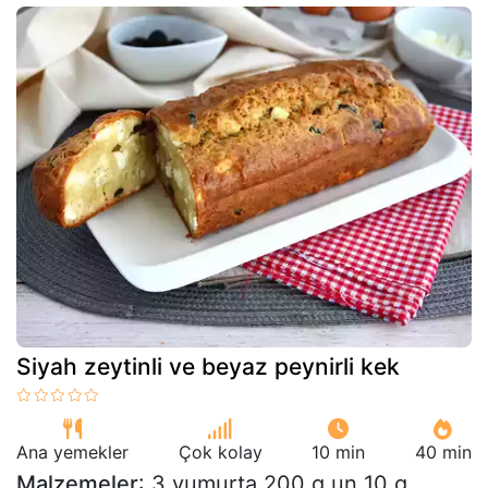
Siyah zeytinli ve beyaz peynirli kek
Ana yemekler
Çok kolay
10 min
40 min
Malzemeler
: 3 yumurta 200 g un 10 g