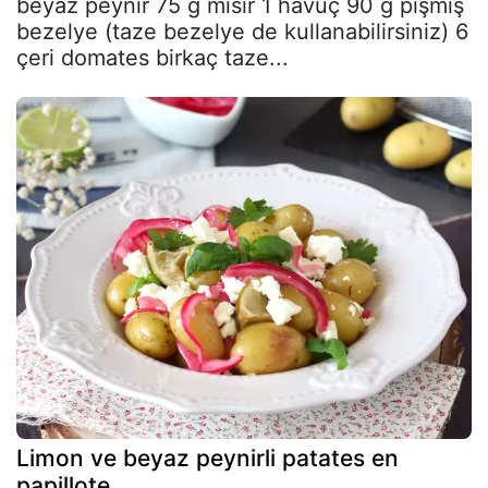
beyaz peynir 75 g mısır 1 havuç 90 g pişmiş
bezelye (taze bezelye de kullanabilirsiniz) 6
çeri domates birkaç taze...
Limon ve beyaz peynirli patates en
papillote