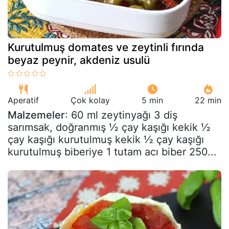
Kurutulmuş domates ve zeytinli fırında
beyaz peynir, akdeniz usulü
Aperatif
Çok kolay
5 min
22 min
Malzemeler
: 60 ml zeytinyağı 3 diş
sarımsak, doğranmış ½ çay kaşığı kekik ½
çay kaşığı kurutulmuş kekik ½ çay kaşığı
kurutulmuş biberiye 1 tutam acı biber 250...