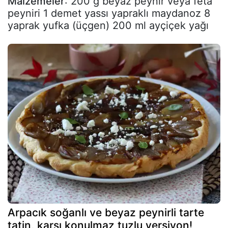
Malzemeler
: 200 g beyaz peynir veya feta
peyniri 1 demet yassı yapraklı maydanoz 8
yaprak yufka (üçgen) 200 ml ayçiçek yağı
Arpacık soğanlı ve beyaz peynirli tarte
tatin, karşı konulmaz tuzlu versiyon!