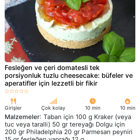
Fesleğen ve çeri domatesli tek
porsiyonluk tuzlu cheesecake: büfeler ve
aperatifler için lezzetli bir fikir
Girişler
Çok kolay
10 min
10 min
Malzemeler
: Taban için 100 g Kraker (veya
tuc veya taralli) 50 gr tereyağı Dolgu için
200 gr Philadelphia 20 gr Parmesan peyniri
15 gr fesleğen yaprağı 12 g...