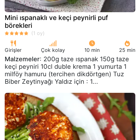
Mini ıspanaklı ve keçi peynirli puf
börekleri
Girişler
Çok kolay
10 min
25 min
Malzemeler
: 200g taze ıspanak 150g taze
keçi peyniri 10cl duble krema 1 yumurta 1
milföy hamuru (tercihen dikdörtgen) Tuz
Biber Zeytinyağı Yaldız için : 1...