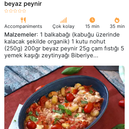
beyaz peynir
Accompaniments
Çok kolay
15 min
35 min
Malzemeler
: 1 balkabağı (kabuğu üzerinde
kalacak şekilde organik) 1 kutu nohut
(250g) 200gr beyaz peynir 25g çam fıstığı 5
yemek kaşığı zeytinyağı Biberiye...