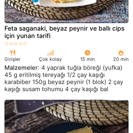
Feta saganaki, beyaz peynir ve ballı cips
için yunan tarifi
Girişler
Çok kolay
15 min
20 min
Malzemeler
: 4 yaprak tuğla böreği (yufka)
45 g eritilmiş tereyağı 1/2 çay kaşığı
karabiber 150g beyaz peynir (1 blok) 2 çay
kaşığı susam tohumu 4 çay kaşığı bal