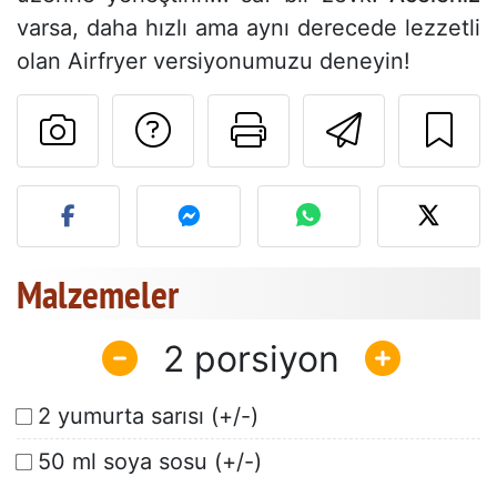
varsa, daha hızlı ama aynı derecede lezzetli
olan Airfryer versiyonumuzu deneyin!
Tarif sahibine bir 
Bu sayfayı ya
Arkadaş
Bu tarifin fotoğrafını yayın
Malzemeler
2
2 yumurta sarısı (+/-)
50 ml soya sosu (+/-)