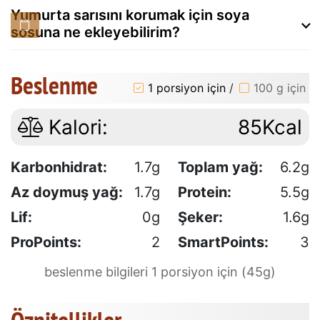
Yumurta sarısını korumak için soya
sosuna ne ekleyebilirim?
Beslenme
1 porsiyon için
/
100 g için
Kalori:
85Kcal
Karbonhidrat:
1.7g
Toplam yağ:
6.2g
Az doymuş yağ:
1.7g
Protein:
5.5g
Lif:
0g
Şeker:
1.6g
ProPoints:
2
SmartPoints:
3
beslenme bilgileri 1 porsiyon için (45g)
Öznitellikler