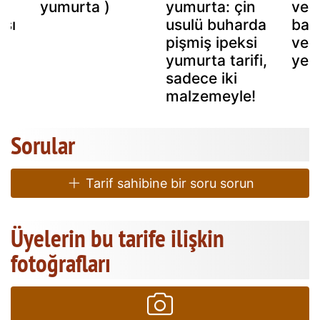
yumurta )
yumurta: çin
ve k
ısı
usulü buharda
basi
pişmiş ipeksi
ve b
yumurta tarifi,
ye
sadece iki
malzemeyle!
Sorular
Tarif sahibine bir soru sorun
Üyelerin bu tarife ilişkin
fotoğrafları