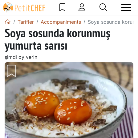
Tarifler
Accompaniments
Soya sosunda korunm
Soya sosunda korunmuş
yumurta sarısı
şimdi oy verin
Önceki
Sonr