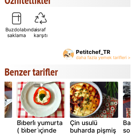
Buzdolabında
israf
saklama
karşıtı
Petitchef_TR
Benzer tarifler
Bi̇berli̇ yumurta
Çin usulü
Baha
( bi̇ber i̇çi̇nde
buharda pişmiş
sos