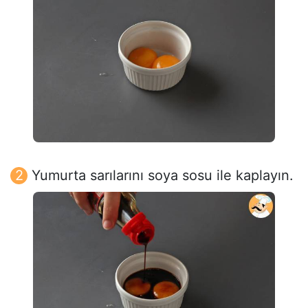
Yumurta sarılarını soya sosu ile kaplayın.