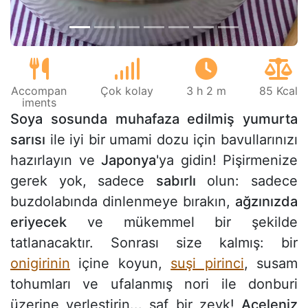
Accompan
Çok kolay
3 h 2 m
85 Kcal
iments
Soya sosunda muhafaza edilmiş yumurta
sarısı
ile iyi bir umami dozu için bavullarınızı
hazırlayın ve
Japonya
'ya gidin! Pişirmenize
gerek yok, sadece
sabırlı
olun: sadece
buzdolabında dinlenmeye bırakın,
ağzınızda
eriyecek
ve mükemmel bir şekilde
tatlanacaktır. Sonrası size kalmış: bir
onigirinin
içine koyun,
suşi pirinci
, susam
tohumları ve ufalanmış nori ile donburi
üzerine yerleştirin... saf bir zevk!
Aceleniz