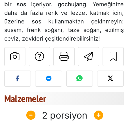
bir sos
içeriyor.
gochujang
. Yemeğinize
daha da fazla renk ve lezzet katmak için,
üzerine
sos
kullanmaktan çekinmeyin:
susam, frenk soğanı, taze soğan, ezilmiş
ceviz, zevkleri çeşitlendirebilirsiniz!
Tarif sahibine bir 
Bu sayfayı ya
Arkadaş
Bu tarifin fotoğrafını yayın
Malzemeler
2