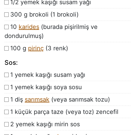
1/2 yemek kaşığı susam yağı
300 g brokoli (1 brokoli)
10
karides
(burada pişirilmiş ve
dondurulmuş)
100 g
pirinç
(3 renk)
Sos:
1 yemek kaşığı susam yağı
1 yemek kaşığı soya sosu
1 diş
sarımsak
(veya sarımsak tozu)
1 küçük parça taze (veya toz) zencefil
2 yemek kaşığı mirin sos