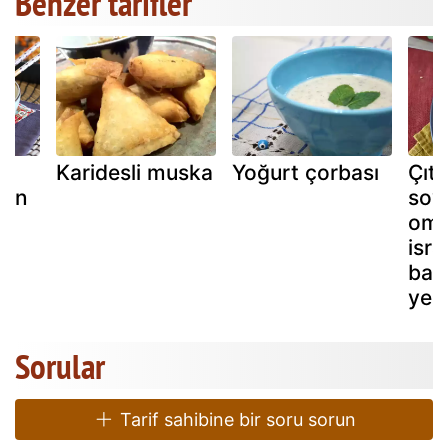
Benzer tarifler
,
Karidesli muska
Yoğurt çorbası
Çıtı
nın
soya
ği
omle
isra
baha
yem
Sorular
Tarif sahibine bir soru sorun