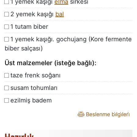
1 yemek kaşığı
elma
sirkesi
2 yemek kaşığı
bal
1 tutam biber
1 yemek kaşığı. gochujang (Kore fermente
biber salçası)
Üst malzemeler (isteğe bağlı):
taze frenk soğanı
susam tohumları
ezilmiş badem
Beslenme bi̇lgi̇leri̇