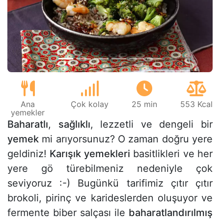
Önceki
Sonr
Ana
Çok kolay
25 min
553 Kcal
yemekler
Baharatlı
,
sağlıklı
, lezzetli ve dengeli bir
yemek
mi arıyorsunuz? O zaman doğru yere
geldiniz!
Karışık yemekleri
basitlikleri ve her
yere gö türebilmeniz nedeniyle çok
seviyoruz :-) Bugünkü tarifimiz çıtır çıtır
brokoli, pirinç ve karideslerden oluşuyor ve
fermente biber salçası ile
baharatlandırılmış