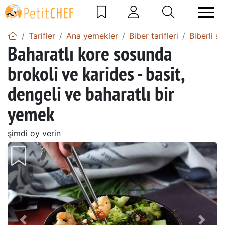
Tarifler
Ana yemekler
Biber tarifleri
Biberli su
Baharatlı kore sosunda
brokoli ve karides - basit,
dengeli ve baharatlı bir
yemek
şimdi oy verin