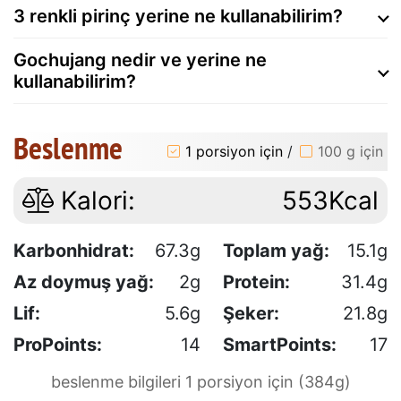
3 renkli pirinç yerine ne kullanabilirim?
Gochujang nedir ve yerine ne
kullanabilirim?
Beslenme
1 porsiyon için
/
100 g için
Kalori:
553Kcal
Karbonhidrat:
67.3g
Toplam yağ:
15.1g
Az doymuş yağ:
2g
Protein:
31.4g
Lif:
5.6g
Şeker:
21.8g
ProPoints:
14
SmartPoints:
17
beslenme bilgileri 1 porsiyon için (384g)