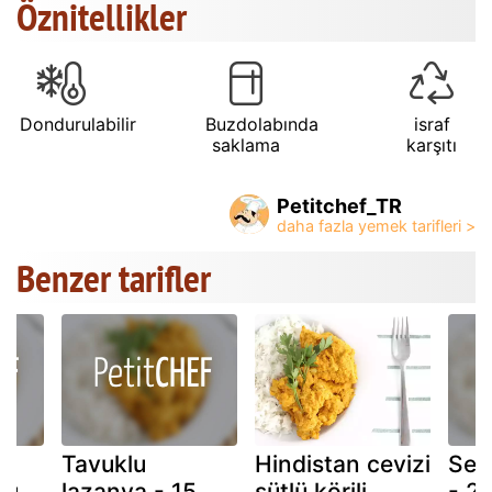
Öznitellikler
Dondurulabilir
Buzdolabında
israf
saklama
karşıtı
Petitchef_TR
Benzer tarifler
Tavuklu
Hindistan cevizi
Sebz
zu
lazanya - 15
sütlü körili
- 2