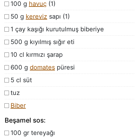
100 g
havuç
(1)
50 g
kereviz
sapı (1)
1 çay kaşığı kurutulmuş biberiye
500 g kıyılmış sığır eti
10 cl kırmızı şarap
600 g
domates
püresi
5 cl süt
tuz
Biber
Beşamel sos:
100 gr tereyağı