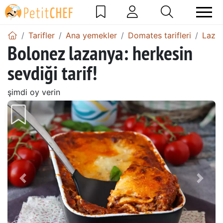
Tarifler
Ana yemekler
Domates tarifleri
Lazan
Bolonez lazanya: herkesin
sevdiği tarif!
şimdi oy verin
Önceki
Sonr