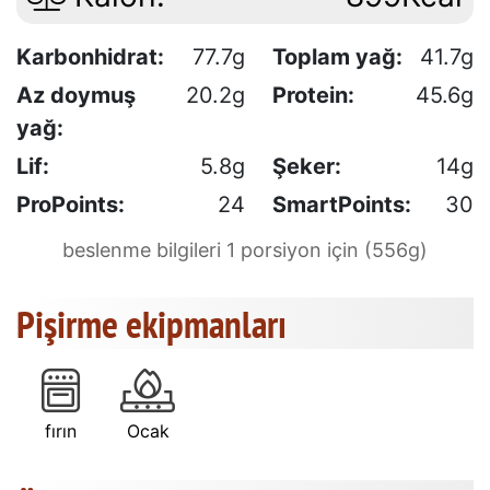
Karbonhidrat:
77.7g
Toplam yağ:
41.7g
Az doymuş
20.2g
Protein:
45.6g
yağ:
Lif:
5.8g
Şeker:
14g
ProPoints:
24
SmartPoints:
30
beslenme bilgileri 1 porsiyon için (556g)
Pişirme ekipmanları
fırın
Ocak