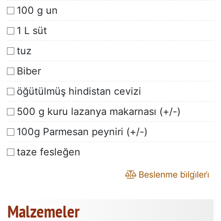
100 g un
1 L süt
tuz
Biber
öğütülmüş hindistan cevizi
500 g kuru lazanya makarnası (+/-)
100g Parmesan peyniri (+/-)
taze fesleğen
Beslenme bi̇lgi̇leri̇
Malzemeler