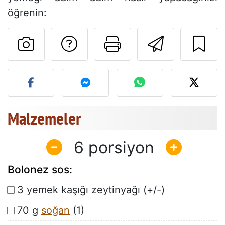
öğrenin:
Tarif sahibine bir 
Bu sayfayı ya
Arkadaş
Bu tarifin fotoğrafını yayın
Malzemeler
6
Bolonez sos:
3 yemek kaşığı zeytinyağı (+/-)
70 g
soğan
(1)