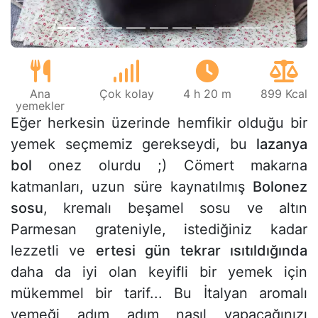
Ana
Çok kolay
4 h 20 m
899 Kcal
yemekler
Eğer herkesin üzerinde hemfikir olduğu bir
yemek seçmemiz gerekseydi, bu
lazanya
bol
onez olurdu ;) Cömert makarna
katmanları, uzun süre kaynatılmış
Bolonez
sosu
, kremalı beşamel sosu ve altın
Parmesan grateniyle, istediğiniz kadar
lezzetli ve
ertesi gün tekrar ısıtıldığında
daha da iyi olan keyifli bir yemek için
mükemmel bir tarif... Bu İtalyan aromalı
yemeği adım adım nasıl yapacağınızı