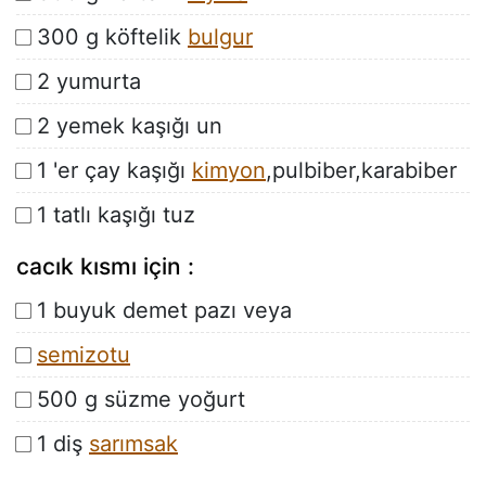
300 g köftelik
bulgur
2 yumurta
2 yemek kaşığı un
1 'er çay kaşığı
kimyon
,pulbiber,karabiber
1 tatlı kaşığı tuz
cacık kısmı için :
1 buyuk demet pazı veya
semizotu
500 g süzme yoğurt
1 diş
sarımsak