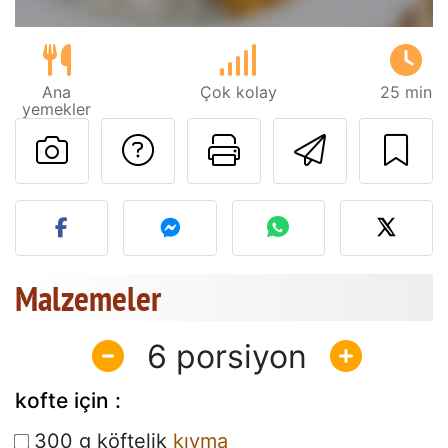
Ana
Çok kolay
25 min
yemekler
Tarif sahibine bir 
Bu sayfayı ya
Arkadaş
Bu tarifin fotoğrafını yayın
Malzemeler
6
kofte için :
300 g köftelik
kıyma