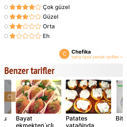
Çok güzel
Güzel
Orta
Eh
Chefika
C
Benzer tarifler
slu
Bayat
Patates
Bitl
te
ekmekten i̇çli̇
yatağinda