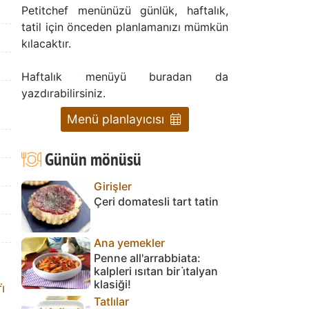
Petitchef menünüzü günlük, haftalık,
tatil için önceden planlamanızı mümkün
kılacaktır.
Haftalık menüyü buradan da
yazdırabilirsiniz.
Menü planlayıcısı
Günün mönüsü
Girişler
Çeri domatesli tart tatin
Ana yemekler
Penne all'arrabbiata:
kalpleri ısıtan bir i̇talyan
klasiği!
̇
Tatlılar