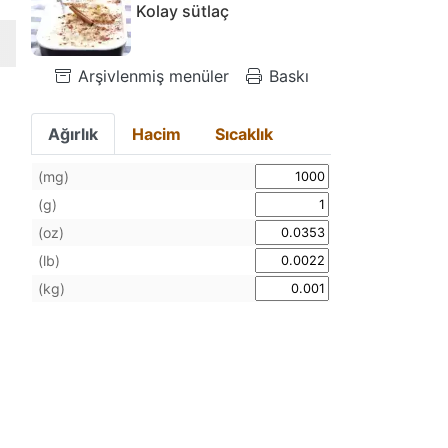
Kolay sütlaç
Arşivlenmiş menüler
Baskı
Ağırlık
Hacim
Sıcaklık
(mg)
(g)
(oz)
(lb)
(kg)