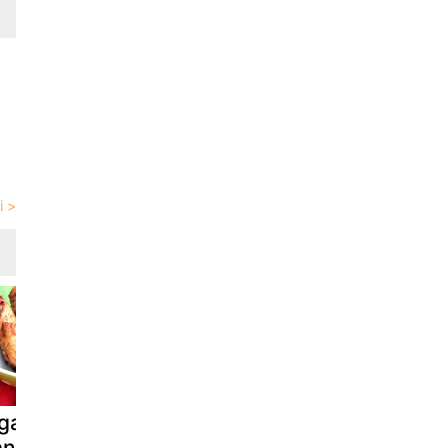
gara tavuk
Mantarlı
Air fryer'da 
nadı tarifi ve
gnocchi,
çıtır parmes