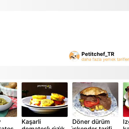
Petitchef_TR
v
Kaşarli
Döner dürüm
Iz
tates
domatesli̇ ci̇zi̇k
i̇skender tarifi
ka