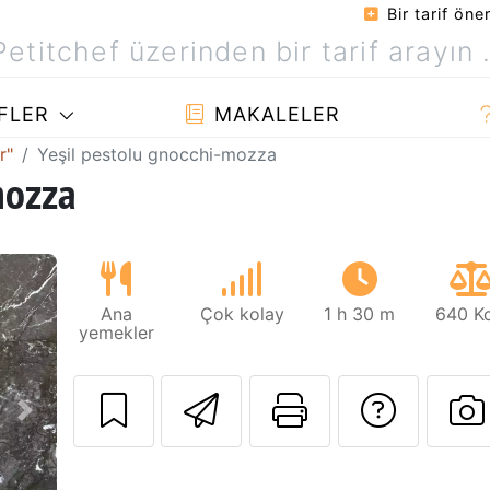
Bir tarif öner
FLER
MAKALELER
r"
Yeşil pestolu gnocchi-mozza
mozza
Ana
Çok kolay
1 h 30 m
640 Kc
yemekler
Arkadaşına bu t
Bu sayfayı
Tarif
Sonraki
B