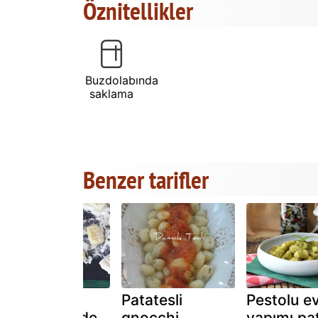
Öznitellikler
Buzdolabında
saklama
Benzer tarifler
Patates
Patatesli
Pestolu e
gnocchi: evde
gnocchi
yapımı pa