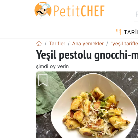
TARI
Tarifler
Ana yemekler
"yeşil tarifle
Yeşil pestolu gnocchi-
şimdi oy verin
Önceki