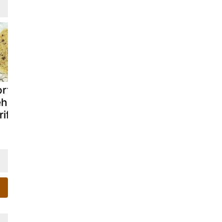
rtakallı
Muzlu ballı krep
Ciğer sarm
hzade pilavı
| tarifi |
tarifi (balıke
rifi (mersin)
malzemeleri |
yapılışı