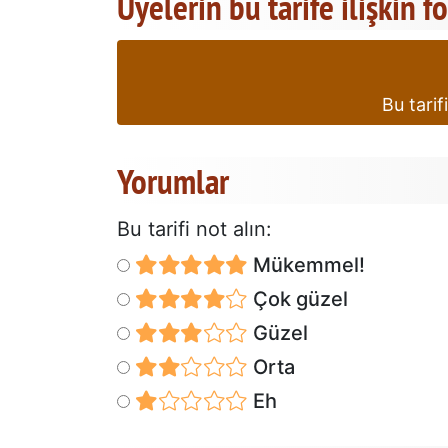
Üyelerin bu tarife ilişkin f
Bu tarif
Yorumlar
Bu tarifi not alın:
Mükemmel!
Çok güzel
Güzel
Orta
Eh