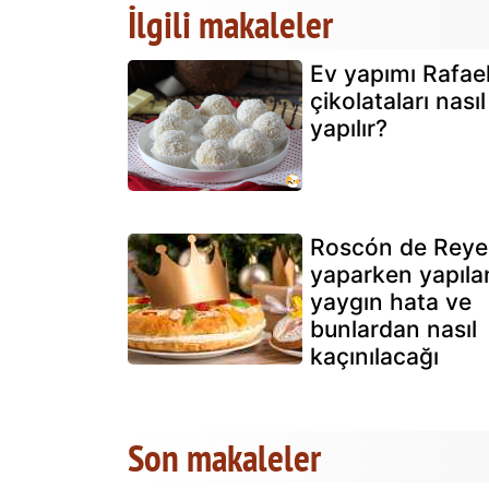
İlgili makaleler
Ev yapımı Rafael
çikolataları nasıl
yapılır?
Roscón de Reye
yaparken yapıla
yaygın hata ve
bunlardan nasıl
kaçınılacağı
Son makaleler