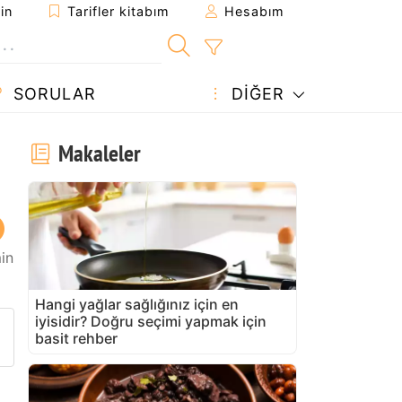
in
Tarifler kitabım
Hesabım
SORULAR
DIĞER
Makaleler
in
Hangi yağlar sağlığınız için en
iyisidir? Doğru seçimi yapmak için
arifi gönder
 yazdır
 sahibine bir soru sorun
basit rehber
u tarifin fotoğrafını yayınlayın