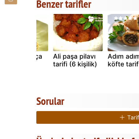
Benzer tarifler
İrmi̇kli̇ poğaça
Ali paşa pilavı
Adım adım 
tarifi (6 kişilik)
köfte tarif
Sorular
Tarif