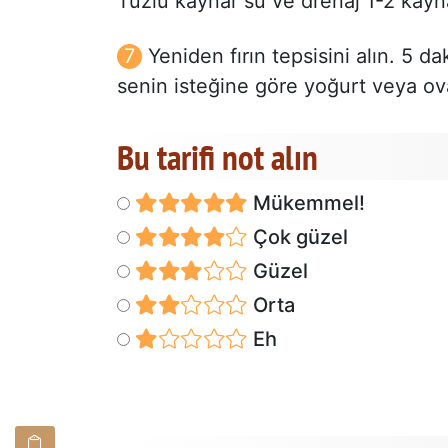
Tuzlu kaynar su ve drenaj 1-2 kaynat
Yeniden fırın tepsisini alın. 5 da
senin isteğine göre yoğurt veya ova 
Bu tarifi not alın
Mükemmel!
Çok güzel
Güzel
Orta
Eh