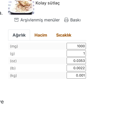
Kolay sütlaç
a.
Arşivlenmiş menüler
Baskı
Ağırlık
Hacim
Sıcaklık
(mg)
(g)
(oz)
(lb)
(kg)
ve