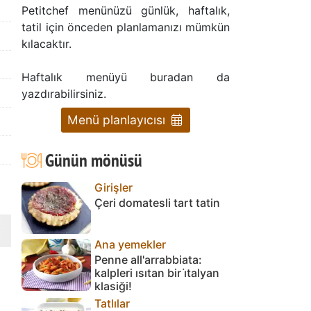
Petitchef menünüzü günlük, haftalık,
tatil için önceden planlamanızı mümkün
kılacaktır.
Haftalık menüyü buradan da
yazdırabilirsiniz.
Menü planlayıcısı
Günün mönüsü
Girişler
Çeri domatesli tart tatin
Ana yemekler
Penne all'arrabbiata:
kalpleri ısıtan bir i̇talyan
klasiği!
Tatlılar