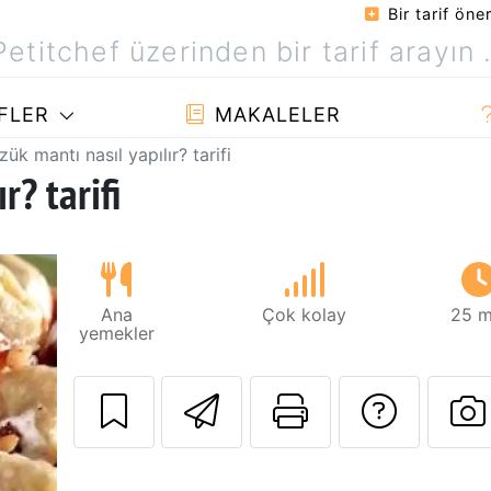
Bir tarif öner
FLER
MAKALELER
zük mantı nasıl yapılır? tarifi
r? tarifi
Ana
Çok kolay
25 m
yemekler
Arkadaşına bu t
Bu sayfayı
Tarif
B