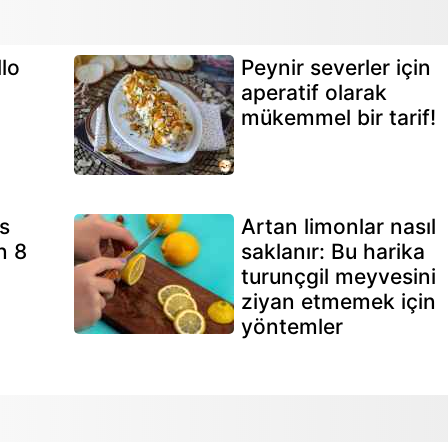
lo
Peynir severler için
aperatif olarak
mükemmel bir tarif!
s
Artan limonlar nasıl
n 8
saklanır: Bu harika
turunçgil meyvesini
ziyan etmemek için
yöntemler