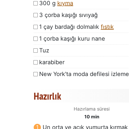
300 g
kıyma
3 çorba kaşığı sıvıyağ
1 çay bardağı dolmalık
fıstık
1 çorba kaşığı kuru nane
Tuz
karabiber
New York'ta moda defilesi izlemek
Hazırlık
Hazırlama süresi
10 min
Un orta ve açık yumurta kırmak 