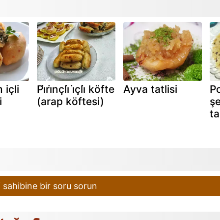
içli
Pi̇ri̇nçli̇ i̇çli̇ köfte
Ayva tatlisi
Po
i
(arap köftesi)
şe
ta
 sahibine bir soru sorun