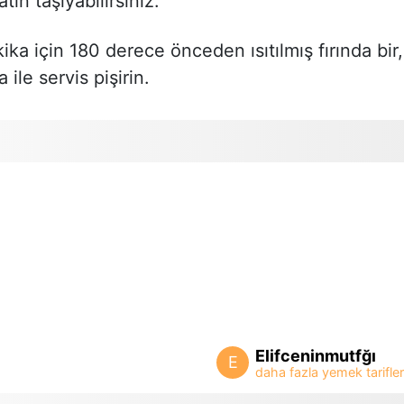
ın taşıyabilirsiniz.
kika için 180 derece önceden ısıtılmış fırında bir,
ile servis pişirin.
Elifceninmutfğı
E