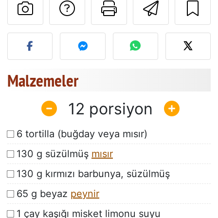
Tarif sahibine bir 
Bu sayfayı ya
Arkadaş
Bu tarifin fotoğrafını yayın
Malzemeler
12
6 tortilla (buğday veya mısır)
130 g süzülmüş
mısır
130 g kırmızı barbunya, süzülmüş
65 g beyaz
peynir
1 çay kaşığı misket limonu suyu