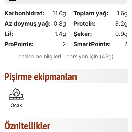
Karbonhidrat:
11.6g
Toplam yağ:
1.6g
Az doymuş yağ:
0.8g
Protein:
3.2g
Lif:
1.4g
Şeker:
0.9g
ProPoints:
2
SmartPoints:
2
beslenme bilgileri 1 porsiyon için (43g)
Pişirme ekipmanları
Ocak
Öznitellikler