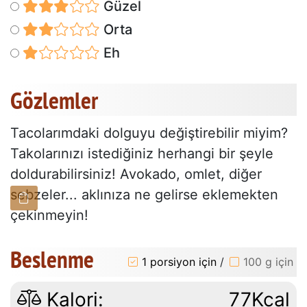
Güzel
Orta
Eh
Gözlemler
Tacolarımdaki dolguyu değiştirebilir miyim?
Takolarınızı istediğiniz herhangi bir şeyle
doldurabilirsiniz! Avokado, omlet, diğer
sebzeler... aklınıza ne gelirse eklemekten
çekinmeyin!
Beslenme
1 porsiyon için
/
100 g için
Kalori:
77Kcal