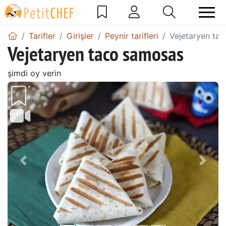
Tarifler
Girişler
Peynir tarifleri
Vejetaryen ta
Vejetaryen taco samosas
şimdi oy verin
Önceki
Sonr