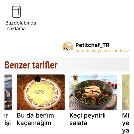
Buzdolabında
saklama
Petitchef_TR
Benzer tarifler
per
Bu da beni̇m
Keçi peynirli
Mih
 işi
kaçamağim
salata
yem
yap