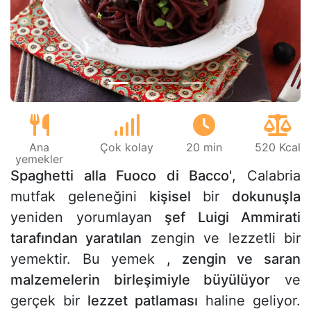
Önceki
Sonr
Ana
Çok kolay
20 min
520 Kcal
yemekler
Spaghetti alla Fuoco di Bacco'
, Calabria
mutfak geleneğini
kişisel
bir
dokunuşla
yeniden yorumlayan
şef Luigi Ammirati
tarafından yaratılan
zengin ve lezzetli bir
yemektir. Bu yemek
, zengin ve saran
malzemelerin birleşimiyle büyülüyor
ve
gerçek bir
lezzet patlaması
haline geliyor.