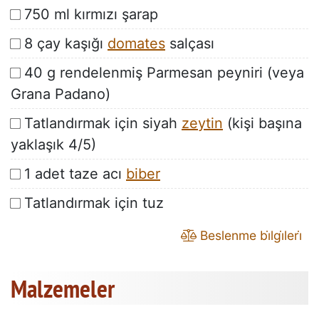
750 ml kırmızı şarap
8 çay kaşığı
domates
salçası
40 g rendelenmiş Parmesan peyniri (veya
Grana Padano)
Tatlandırmak için siyah
zeytin
(kişi başına
yaklaşık 4/5)
1 adet taze acı
biber
Tatlandırmak için tuz
Beslenme bi̇lgi̇leri̇
Malzemeler