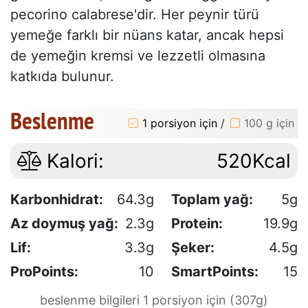
pecorino calabrese'dir. Her peynir türü
yemeğe farklı bir nüans katar, ancak hepsi
de yemeğin kremsi ve lezzetli olmasına
katkıda bulunur.
Beslenme
1 porsiyon için
/
100 g için
Kalori:
520Kcal
Karbonhidrat:
64.3g
Toplam yağ:
5g
Az doymuş yağ:
2.3g
Protein:
19.9g
Lif:
3.3g
Şeker:
4.5g
ProPoints:
10
SmartPoints:
15
beslenme bilgileri 1 porsiyon için (307g)