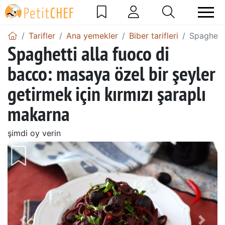
Tarifler
Ana yemekler
Biber tarifleri
Spaghetti
Spaghetti alla fuoco di
bacco: masaya özel bir şeyler
getirmek için kırmızı şaraplı
makarna
şimdi oy verin