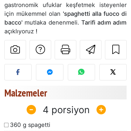
gastronomik ufuklar keşfetmek isteyenler
için mükemmel olan
'spaghetti alla fuoco di
bacco'
mutlaka denenmeli.
Tarifi adım adım
açıklıyoruz
!
Tarif sahibine bir 
Bu sayfayı ya
Arkadaş
Bu tarifin fotoğrafını yayın
Malzemeler
4
360 g spagetti