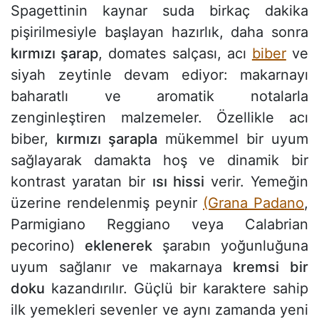
Spagettinin kaynar suda birkaç dakika
pişirilmesiyle başlayan hazırlık, daha sonra
kırmızı şarap
, domates salçası, acı
biber
ve
siyah zeytinle devam ediyor: makarnayı
baharatlı ve aromatik notalarla
zenginleştiren malzemeler. Özellikle acı
biber,
kırmızı şarapla
mükemmel bir uyum
sağlayarak damakta hoş ve dinamik bir
kontrast yaratan bir
ısı hissi
verir. Yemeğin
üzerine rendelenmiş peynir
(Grana Padano
,
Parmigiano Reggiano veya Calabrian
pecorino)
eklenerek
şarabın yoğunluğuna
uyum sağlanır ve makarnaya
kremsi bir
doku
kazandırılır. Güçlü bir karaktere sahip
ilk yemekleri sevenler ve aynı zamanda yeni