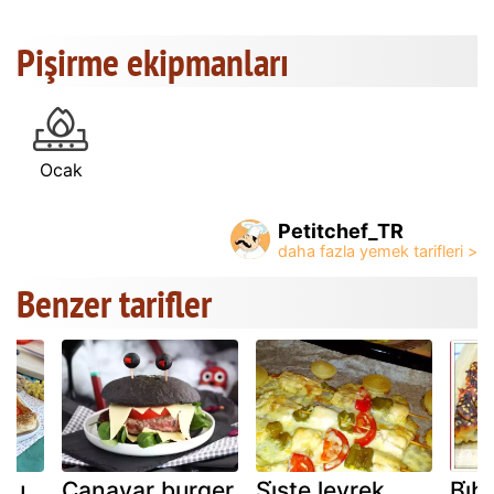
Pişirme ekipmanları
Ocak
Petitchef_TR
Benzer tarifler
çlu
Canavar burger
Şi̇şte levrek
Bi̇b