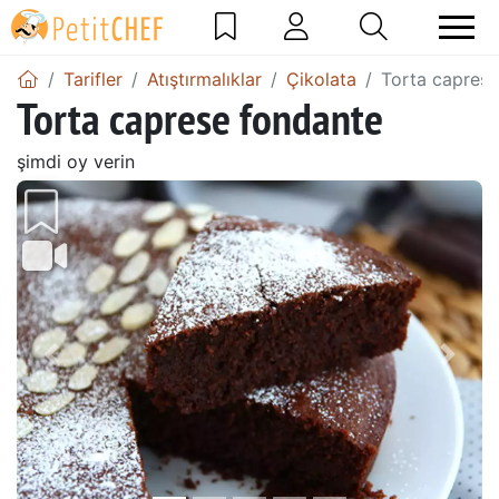
Tarifler
Atıştırmalıklar
Çikolata
Torta caprese
Torta caprese fondante
şimdi oy verin
Önceki
Sonr