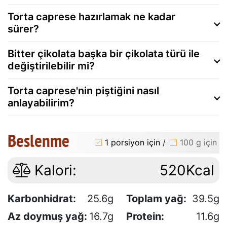
Torta caprese hazırlamak ne kadar
sürer?
Bitter çikolata başka bir çikolata türü ile
değiştirilebilir mi?
Torta caprese'nin piştiğini nasıl
anlayabilirim?
Beslenme
1 porsiyon için
/
100 g için
Kalori:
520Kcal
Karbonhidrat:
25.6g
Toplam yağ:
39.5g
Az doymuş yağ:
16.7g
Protein:
11.6g