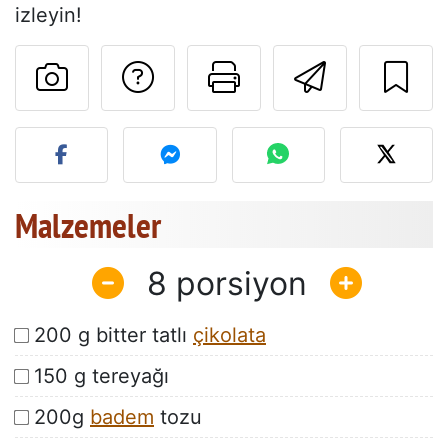
izleyin!
Tarif sahibine bir 
Bu sayfayı ya
Arkadaş
Bu tarifin fotoğrafını yayın
Malzemeler
8
200 g bitter tatlı
çikolata
150 g tereyağı
200g
badem
tozu