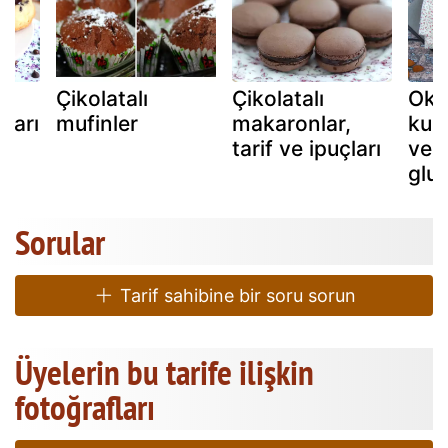
Çikolatalı
Çikolatalı
Oka
ları
mufinler
makaronlar,
kura
tarif ve ipuçları
veg
glut
Sorular
Tarif sahibine bir soru sorun
Üyelerin bu tarife ilişkin
fotoğrafları