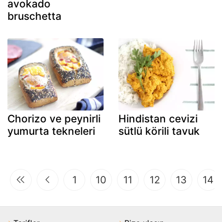
avokado
bruschetta
Chorizo ve peynirli
Hindistan cevizi
yumurta tekneleri
sütlü körili tavuk
1
10
11
12
13
14