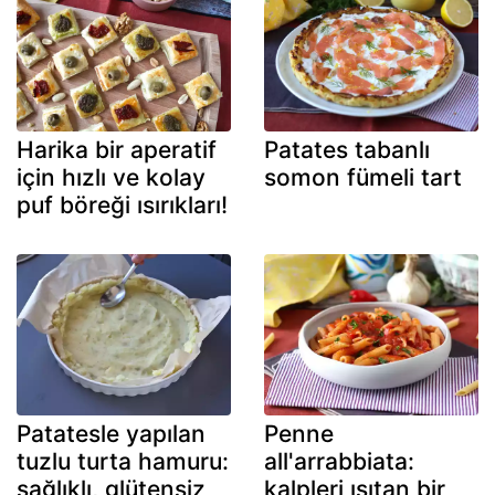
Harika bir aperatif
Patates tabanlı
için hızlı ve kolay
somon fümeli tart
puf böreği ısırıkları!
Patatesle yapılan
Penne
tuzlu turta hamuru:
all'arrabbiata:
sağlıklı, glütensiz
kalpleri ısıtan bir