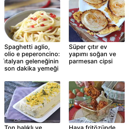
Spaghetti aglio,
Süper çıtır ev
olio e peperoncino:
yapımı soğan ve
i̇talyan geleneğinin
parmesan cipsi
son dakika yemeği
Ton balıklı ve
Hava fritözünde