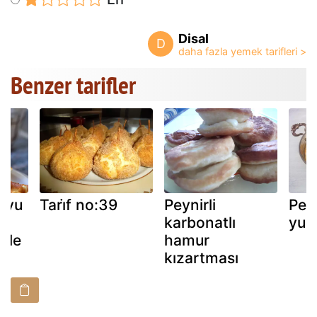
Disal
D
Benzer tarifler
suyu
Tari̇f no:39
Peynirli
Peyni
karbonatlı
yum
ffle
hamur
kızartması