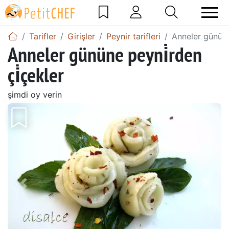
Tarifler
Girişler
Peynir tarifleri
Anneler gününe 
Anneler gününe peyni̇rden
çi̇çekler
şimdi oy verin
Önceki
Sonr