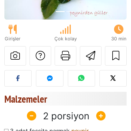
Girişler
Çok kolay
30 min
Tarif sahibine bir 
Bu sayfayı ya
Arkadaş
Bu tarifin fotoğrafını yayın
Malzemeler
2