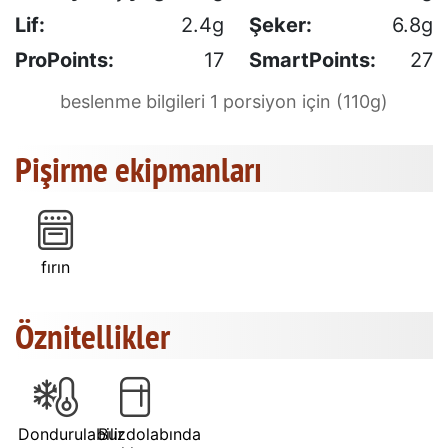
Lif:
2.4g
Şeker:
6.8g
ProPoints:
17
SmartPoints:
27
beslenme bilgileri 1 porsiyon için (110g)
Pişirme ekipmanları
fırın
Öznitellikler
Dondurulabilir
Buzdolabında