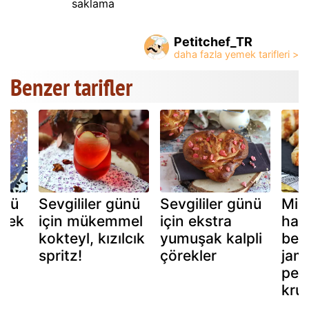
saklama
Petitchef_TR
Benzer tarifler
ünü
Sevgililer günü
Sevgililer günü
Mil
 kek
için mükemmel
için ekstra
ham
kokteyl, kızılcık
yumuşak kalpli
beş
spritz!
çörekler
jam
peyn
kru