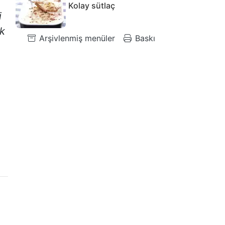
Kolay sütlaç
i
ok
Arşivlenmiş menüler
Baskı