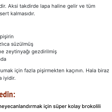
ir. Aksi takdirde lapa haline gelir ve tüm
sert kalmasıdır.
işirin
zlıca süzülmüş
ne zeytinyağı gezdirilmiş
ada
rumak için fazla pişirmekten kaçının. Hala biraz
iyidir.
fedin:
yecanlandırmak için süper kolay brokolili