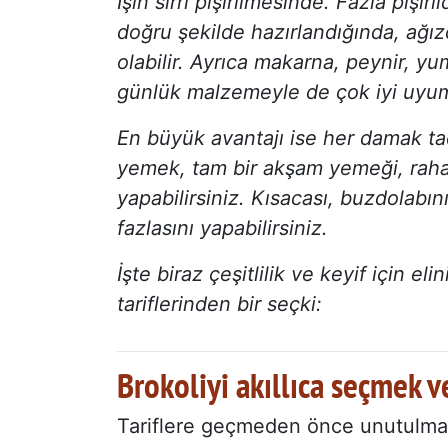
İşin sırrı pişirilmesinde. Fazla piş
doğru şekilde hazırlandığında, ağızd
olabilir. Ayrıca makarna, peynir, y
günlük malzemeyle de çok iyi uyum
En büyük avantajı ise her damak tad
yemek, tam bir akşam yemeği, rahatla
yapabilirsiniz. Kısacası, buzdolabın
fazlasını yapabilirsiniz.
İşte biraz çeşitlilik ve keyif için e
tariflerinden bir seçki:
Brokoliyi akıllıca seçmek v
Tariflere geçmeden önce unutulmam