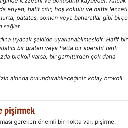
irildiğinde lezzetini ve dokusunu kaybeder. Ancak
a eriyen, hafif çıtır, hoş kokulu ve hatta lezzetl
umurta, patates, somon veya baharatlar gibi birç
 sağlar.
ına uyacak şekilde uyarlanabilmesidir. Hafif bir
tıcı bir graten veya hatta bir aperatif tarifi
ızda brokoli varsa, bir garnitürden çok daha
linizin altında bulundurabileceğiniz kolay brokoli
e pişirmek
ası gereken önemli bir nokta var: pişirme.