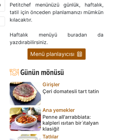
Petitchef menünüzü günlük, haftalık,
tatil için önceden planlamanızı mümkün
kılacaktır.
Haftalık menüyü buradan da
yazdırabilirsiniz.
Menü planlayıcısı
Günün mönüsü
Girişler
Çeri domatesli tart tatin
Ana yemekler
Penne all'arrabbiata:
kalpleri ısıtan bir i̇talyan
klasiği!
Tatlılar