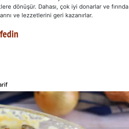
klere dönüşür. Dahası, çok iyi donarlar ve fırında
rını ve lezzetlerini geri kazanırlar.
şfedin
rif