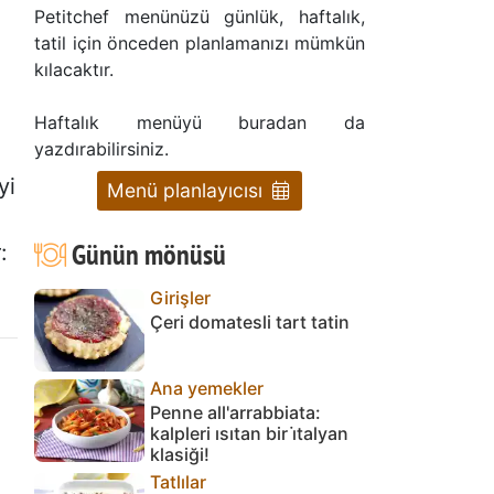
Petitchef menünüzü günlük, haftalık,
tatil için önceden planlamanızı mümkün
kılacaktır.
Haftalık menüyü buradan da
yazdırabilirsiniz.
yi
Menü planlayıcısı
Günün mönüsü
:
Girişler
Çeri domatesli tart tatin
Ana yemekler
Penne all'arrabbiata:
kalpleri ısıtan bir i̇talyan
klasiği!
Tatlılar