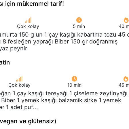
 için mükemmel tarif!
Çok kolay
5 min
40 m
umurta 150 g un 1 çay kaşığı kabartma tozu 45 c
ı 8 fesleğen yaprağı Biber 150 gr doğranmış
yaz peynir
atin
Çok kolay
10 min
45 m
oğan 1 çay kaşığı tereyağı 1 çiseleme zeytinyağı
z Biber 1 yemek kaşığı balzamik sirke 1 yemek
r 1 adet puf...
(vegan ve glütensiz)