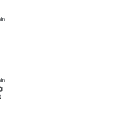
in
0
in
ğı
g