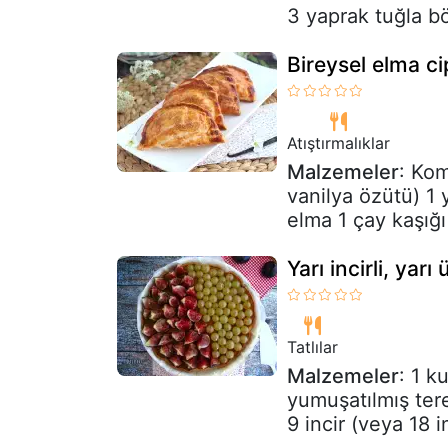
3 yaprak tuğla bö
Bireysel elma ci
Atıştırmalıklar
Malzemeler
: Kom
vanilya özütü) 1 
elma 1 çay kaşığı
Yarı incirli, yarı
Tatlılar
Malzemeler
: 1 k
yumuşatılmış ter
9 incir (veya 18 