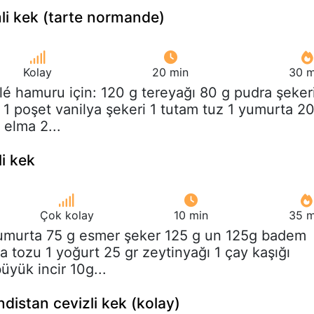
li kek (tarte normande)
Kolay
20 min
30 m
lé hamuru için: 120 g tereyağı 80 g pudra şeker
1 poşet vanilya şekeri 1 tutam tuz 1 yumurta 2
 elma 2...
li kek
Çok kolay
10 min
35 m
yumurta 75 g esmer şeker 125 g un 125g badem
 tozu 1 yoğurt 25 gr zeytinyağı 1 çay kaşığı
üyük incir 10g...
ndistan cevizli kek (kolay)