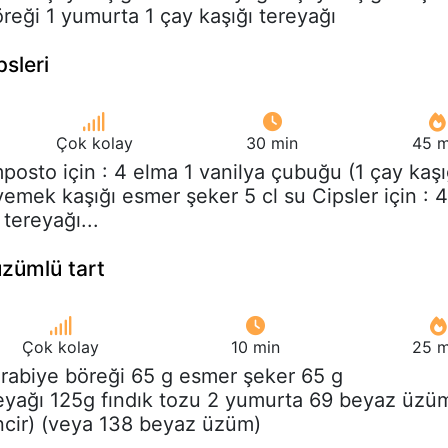
reği 1 yumurta 1 çay kaşığı tereyağı
psleri
Çok kolay
30 min
45 m
posto için : 4 elma 1 vanilya çubuğu (1 çay kaşı
yemek kaşığı esmer şeker 5 cl su Cipsler için : 4
 tereyağı...
 üzümlü tart
Çok kolay
10 min
25 m
urabiye böreği 65 g esmer şeker 65 g
eyağı 125g fındık tozu 2 yumurta 69 beyaz üzü
incir) (veya 138 beyaz üzüm)