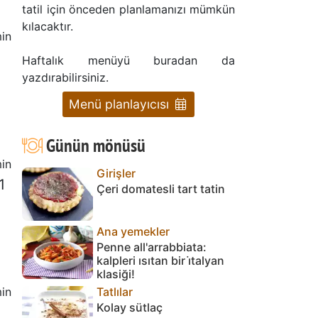
tatil için önceden planlamanızı mümkün
kılacaktır.
in
Haftalık menüyü buradan da
yazdırabilirsiniz.
Menü planlayıcısı
Günün mönüsü
in
Girişler
1
Çeri domatesli tart tatin
Ana yemekler
Penne all'arrabbiata:
kalpleri ısıtan bir i̇talyan
klasiği!
in
Tatlılar
Kolay sütlaç