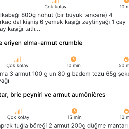
Çok kolay
10 m
alkabağı 800g nohut (bir büyük tencere) 4
rkaç dal kişniş 6 yemek kaşığı zeytinyağı 1 çay
y kaşığı tatlı...
e eriyen elma-armut crumble
Çok kolay
10 min
50 m
elma 3 armut 100 g un 80 g badem tozu 65g şek
yağı
tar, brie peyniri ve armut aumônières
Çok kolay
15 min
10 m
yaprak tuğla böreği 2 armut 200g düğme mantarı