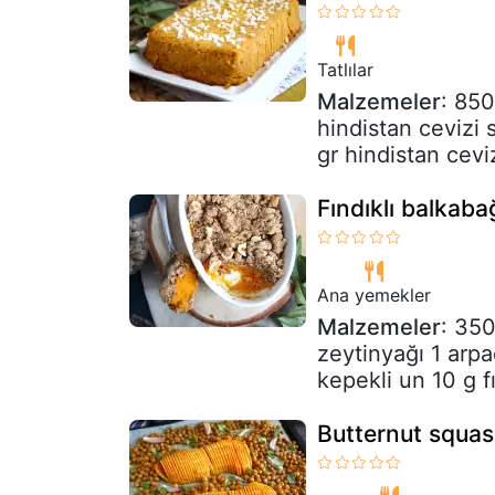
Tatlılar
Malzemeler
: 850
hindistan cevizi 
gr hindistan cevi
Fındıklı balkaba
Ana yemekler
Malzemeler
: 350
zeytinyağı 1 arp
kepekli un 10 g fı
Butternut squas