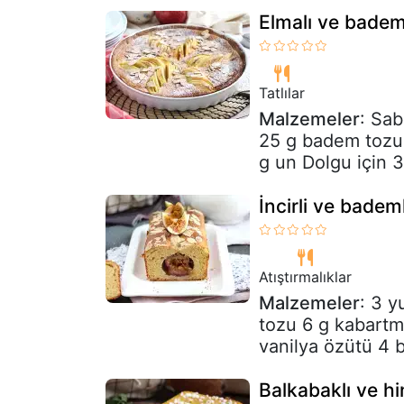
Elmalı ve badem
Tatlılar
Malzemeler
: Sab
25 g badem tozu 
g un Dolgu için 3
İncirli ve badem
Atıştırmalıklar
Malzemeler
: 3 
tozu 6 g kabartma
vanilya özütü 4 b
Balkabaklı ve hi