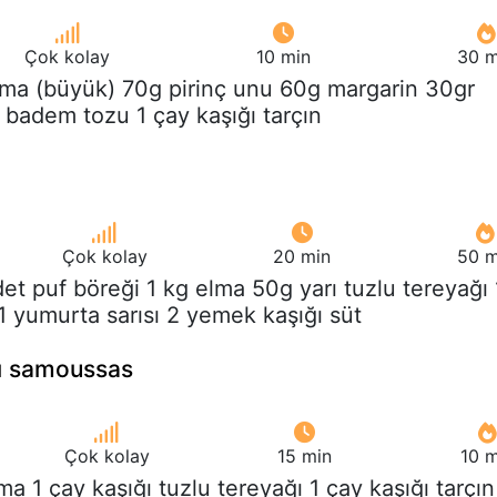
Çok kolay
10 min
30 m
lma (büyük) 70g pirinç unu 60g margarin 30gr
 badem tozu 1 çay kaşığı tarçın
Çok kolay
20 min
50 m
det puf böreği 1 kg elma 50g yarı tuzlu tereyağı 
 1 yumurta sarısı 2 yemek kaşığı süt
lı samoussas
Çok kolay
15 min
10 m
lma 1 çay kaşığı tuzlu tereyağı 1 çay kaşığı tarçın