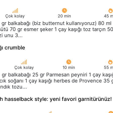
Çok kolay
20 min
45 m
 gr balkabağı (biz butternut kullanıyoruz) 80 ml
sütü 70 gr esmer şeker 1 çay kaşığı toz tarçın 5
zi unu 3...
ğı crumble
Çok kolay
10 min
55 m
 gr balkabağı 25 gr Parmesan peyniri 1 çay kaşı
acık soğanı 1 çay kaşığı herbes de Provence 35 
ndık tozu...
h hasselback style: yeni favori garnitürünüz!