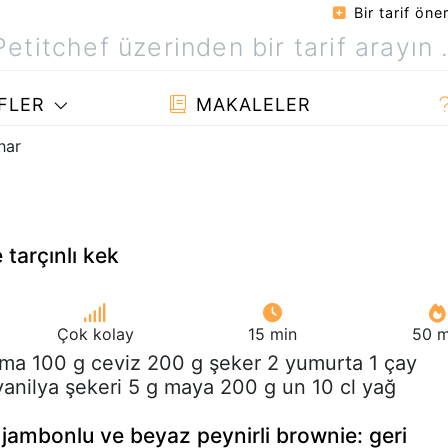
Bir tarif öner
FLER
MAKALELER
har
e tarçınlı kek
Çok kolay
15 min
50 m
lma 100 g ceviz 200 g şeker 2 yumurta 1 çay
 vanilya şekeri 5 g maya 200 g un 10 cl yağ
 jambonlu ve beyaz peynirli brownie: geri