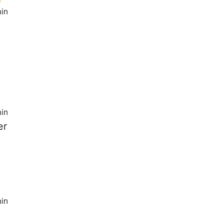
in
in
er
in