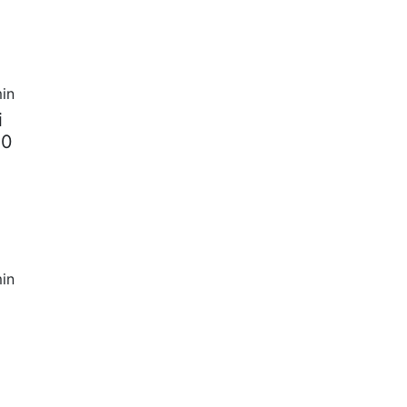
in
i
00
in