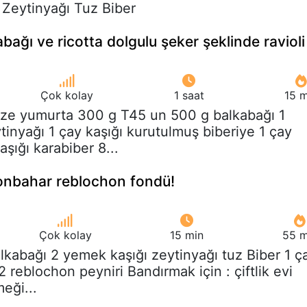
 Zeytinyağı Tuz Biber
bağı ve ricotta dolgulu şeker şeklinde ravioli
Çok kolay
1 saat
15 m
taze yumurta 300 g T45 un 500 g balkabağı 1
inyağı 1 çay kaşığı kurutulmuş biberiye 1 çay
aşığı karabiber 8...
onbahar reblochon fondü!
Çok kolay
15 min
55 m
alkabağı 2 yemek kaşığı zeytinyağı tuz Biber 1 ç
2 reblochon peyniri Bandırmak için : çiftlik evi
eği...