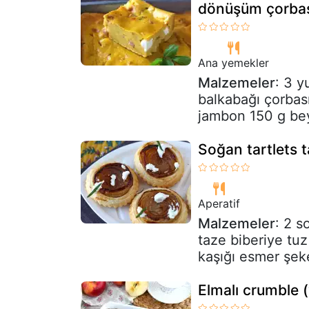
dönüşüm çorbası
Ana yemekler
Malzemeler
: 3 y
balkabağı çorbas
jambon 150 g be
Soğan tartlets t
Aperatif
Malzemeler
: 2 s
taze biberiye tu
kaşığı esmer şeke
Elmalı crumble 