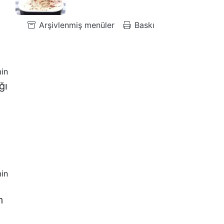
Arşivlenmiş menüler
Baskı
in
ğı
in
m